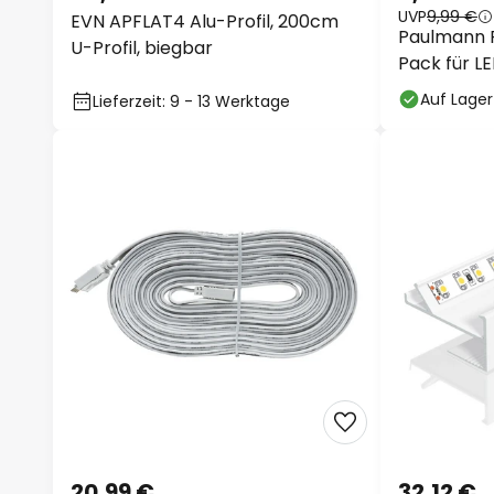
UVP
9,99 €
EVN APFLAT4 Alu-Profil, 200cm
Paulmann P
U-Profil, biegbar
Pack für L
Auf Lager
Lieferzeit: 9 - 13 Werktage
20,99 €
32,12 €