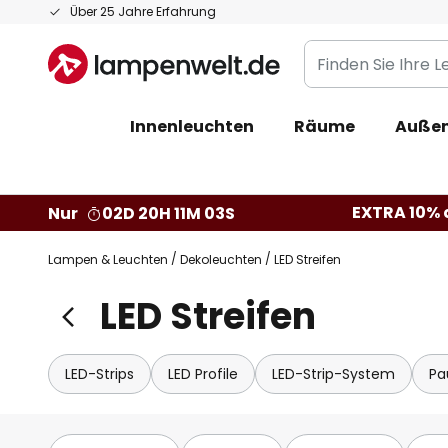
Zum
Über 25 Jahre Erfahrung
Inhalt
Finden
springen
Sie
Ihre
Innenleuchten
Räume
Außen
Leuchte...
EXTRA 10% a
Nur
02D 20H 11M 02S
Lampen & Leuchten
Dekoleuchten
LED Streifen
LED Streifen
LED-Strips
LED Profile
LED-Strip-System
Pa