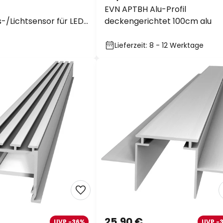
EVN APTBH Alu-Profil
/Lichtsensor für LED-
deckengerichtet 100cm alu
Lieferzeit: 8 - 12 Werktage
25,90 €
UVP -36%
UVP -