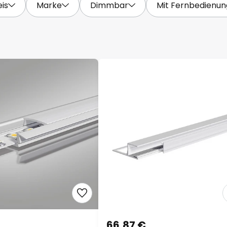
eis
Marke
Dimmbar
Mit Fernbedienun
66,87 €