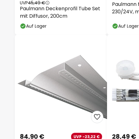
UVP
45,49 €
Paulmann 
Paulmann Deckenprofil Tube Set
230/24V, 
mit Diffusor, 200cm
Auf Lager
Auf Lager
84,90 €
28,49 €
UVP -23,22 €