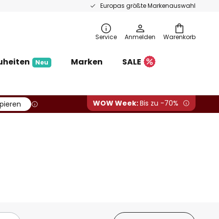
Europas größte Markenauswahl
Service
Anmelden
Warenkorb
uheiten
Marken
SALE
Neu
WOW Week:
Bis zu -70%
pieren