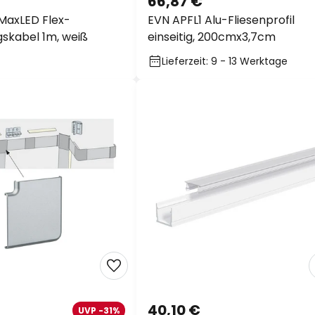
66,87 €
MaxLED Flex-
EVN APFL1 Alu-Fliesenprofil
skabel 1m, weiß
einseitig, 200cmx3,7cm
Lieferzeit: 9 - 13 Werktage
40,10 €
UVP -31%