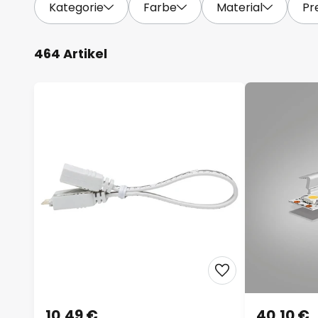
Kategorie
Farbe
Material
Pr
464 Artikel
10,49 €
40,10 €