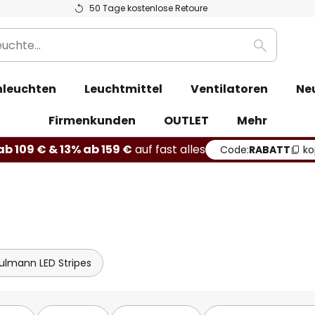
50 Tage kostenlose Retoure
Suche
leuchten
Leuchtmittel
Ventilatoren
Ne
Firmenkunden
OUTLET
Mehr
b 109 € & 13% ab 159 €
auf fast alles
Code:
RABATT
ko
ulmann LED Stripes