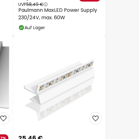
UVP
58,49 €
Paulmann MaxLED Power Supply
230/24V, max. 60W
Auf Lager
25,46 €
37%