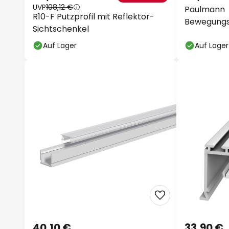
UVP
108,12 €
Paulmann
R10-F Putzprofil mit Reflektor-
Bewegungs-
Sichtschenkel
Profile
Auf Lager
Auf Lager
40,10 €
33,90 €