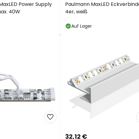
MaxLED Power Supply
Paulmann MaxLED Eckverbind
max. 40W
4er, weiß
Auf Lager
32,12 €