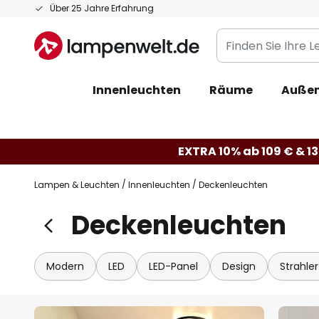
Zum
Über 25 Jahre Erfahrung
Inhalt
Finden
springen
Sie
Ihre
Innenleuchten
Räume
Außen
Leuchte...
EXTRA 10% ab 109 € & 13
Lampen & Leuchten
Innenleuchten
Deckenleuchten
Deckenleuchten
Modern
LED
LED-Panel
Design
Strahle