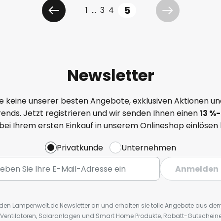
5
Seite
1
...
3
4
Zurück
Weiter
Newsletter
e keine unserer besten Angebote, exklusiven Aktionen un
ends. Jetzt registrieren und wir senden Ihnen einen
13
%
-
 bei Ihrem ersten Einkauf in unserem Onlineshop einlösen
Privatkunde
Unternehmen
Anmelden
r den Lampenwelt.de Newsletter an und erhalten sie tolle Angebote aus d
 Ventilatoren, Solaranlagen und Smart Home Produkte, Rabatt-Gutscheine,