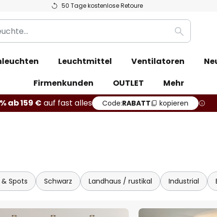
50 Tage kostenlose Retoure
Suche
leuchten
Leuchtmittel
Ventilatoren
Ne
Firmenkunden
OUTLET
Mehr
% ab 159 €
auf fast alles
Code:
RABATT
kopieren
r & Spots
Schwarz
Landhaus / rustikal
Industrial