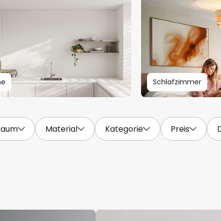
he
Schlafzimmer
Raum
Material
Kategorie
Preis