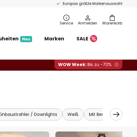
Europas größte Markenauswahl
Service
Anmelden
Warenkorb
uheiten
Marken
SALE
Neu
WOW Week:
Bis zu -70%
Einbaustrahler / Downlights
Weiß
Mit Bewegungsmelder