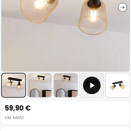
Zum
59,90 €
Anfang
der
inkl. MwSt.
Bildgalerie