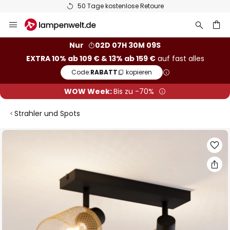
50 Tage kostenlose Retoure
Zum
Inhalt
springen
he
Nur
02D 07H 30M 08S
EXTRA 10% ab 109 € & 13% ab 159 €
auf fast alles
Code:
RABATT
kopieren
WOW Week:
Bis zu -70%
Strahler und Spots
Zum
Ende
der
Bildgalerie
springen