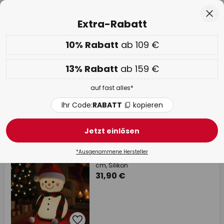
50 Tage kostenlose Retoure
Zum
Sch
Extra-Rabatt
Inhalt
springen
he
10% Rabatt
ab 109 €
EXTRA 10% ab 109 € & 13% ab 159 €
auf fast alles
Code:
RABATT
kopieren
13% Rabatt
ab 159 €
WOW Week:
Bis zu -70%
auf fast alles*
Nachtlichter & Steckdosenlampen
Ihr Code:
RABATT
kopieren
87 Artikel
Filter
1
Jetzt einlösen
*Ausgenommene Hersteller
LED-Akkulampe Paule, weiß, Höhe 22
cm, Silikon
31,90 €