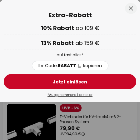
Über 25 Jahre Erfahrung
Zum
Sch
Extra-Rabatt
Inhalt
springen
he
10% Rabatt
ab 109 €
Nur
00D 15H 52M 36S
EXTRA 10% ab 109 € & 13% ab 159 €
auf fast alles
13% Rabatt
ab 159 €
Code:
RABATT
kopieren
auf fast alles*
WOW Week:
Bis zu -70%
Ihr Code:
RABATT
kopieren
HV-track 4
Jetzt einlösen
17 Artikel
Filter
*Ausgenommene Hersteller
UVP -6%
T-Verbinder für HV-track4 m6 2-
Phasen System
79,90 €
UVP
84,99 €