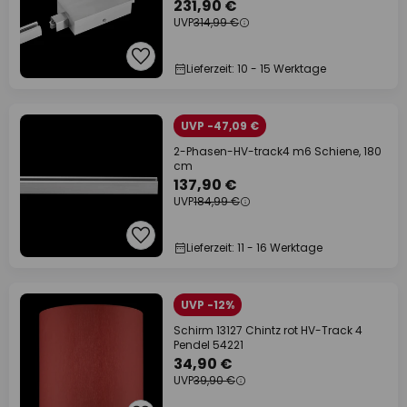
231,90 €
UVP
314,99 €
Lieferzeit: 10 - 15 Werktage
UVP -47,09 €
2-Phasen-HV-track4 m6 Schiene, 180
cm
137,90 €
UVP
184,99 €
Lieferzeit: 11 - 16 Werktage
UVP -12%
Schirm 13127 Chintz rot HV-Track 4
Pendel 54221
34,90 €
UVP
39,90 €