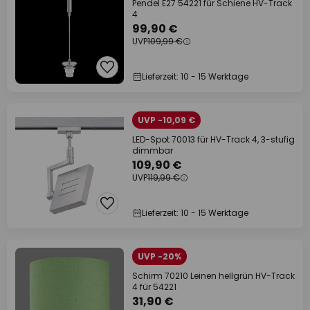
Pendel E27 54221 für Schiene HV-Track
4
99,90 €
UVP
109,99 €
Lieferzeit: 10 - 15 Werktage
UVP -10,09 €
LED-Spot 70013 für HV-Track 4, 3-stufig
dimmbar
109,90 €
UVP
119,99 €
Lieferzeit: 10 - 15 Werktage
UVP -20%
Schirm 70210 Leinen hellgrün HV-Track
4 für 54221
31,90 €