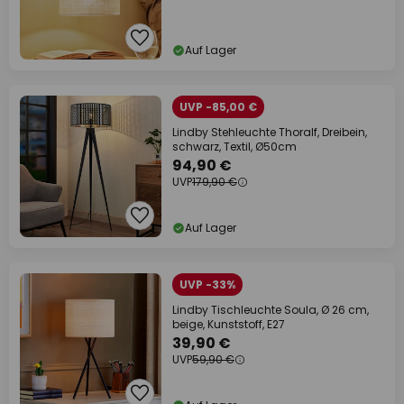
Auf Lager
UVP -85,00 €
Lindby Stehleuchte Thoralf, Dreibein,
schwarz, Textil, Ø50cm
94,90 €
UVP
179,90 €
Auf Lager
UVP -33%
Lindby Tischleuchte Soula, Ø 26 cm,
beige, Kunststoff, E27
39,90 €
UVP
59,90 €