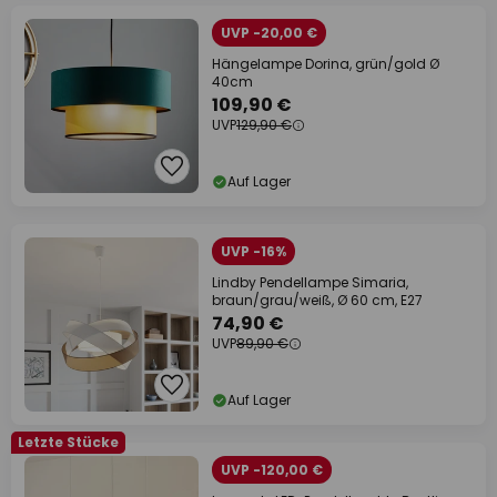
UVP -20,00 €
Hängelampe Dorina, grün/gold Ø
40cm
109,90 €
UVP
129,90 €
Auf Lager
UVP -16%
Lindby Pendellampe Simaria,
braun/grau/weiß, Ø 60 cm, E27
74,90 €
UVP
89,90 €
Auf Lager
Letzte Stücke
UVP -120,00 €