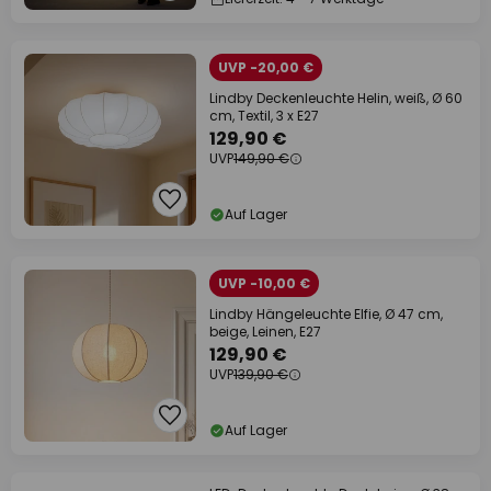
UVP -20,00 €
Lindby Deckenleuchte Helin, weiß, Ø 60
cm, Textil, 3 x E27
129,90 €
UVP
149,90 €
Auf Lager
UVP -10,00 €
Lindby Hängeleuchte Elfie, Ø 47 cm,
beige, Leinen, E27
129,90 €
UVP
139,90 €
Auf Lager