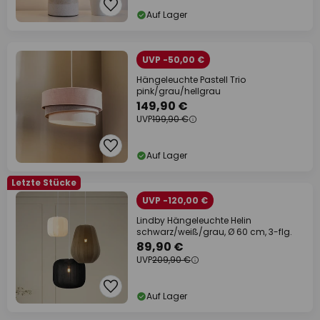
Auf Lager
UVP -50,00 €
Hängeleuchte Pastell Trio
pink/grau/hellgrau
149,90 €
UVP
199,90 €
Auf Lager
Letzte Stücke
UVP -120,00 €
Lindby Hängeleuchte Helin
schwarz/weiß/grau, Ø 60 cm, 3-flg.
89,90 €
UVP
209,90 €
Auf Lager