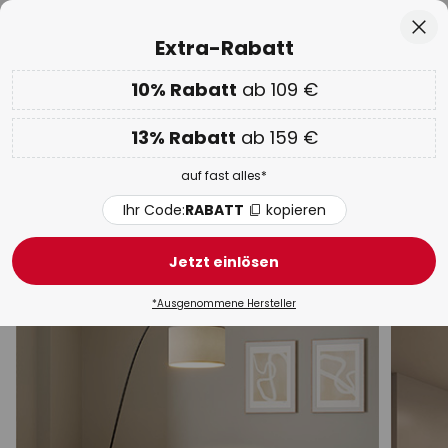
50 Tage kostenlose Retoure
Zum
Sch
Extra-Rabatt
Inhalt
springen
he
10% Rabatt
ab 109 €
Nur
00D 12H 43M 29S
EXTRA 10% ab 109 € & 13% ab 159 €
auf fast alles
13% Rabatt
ab 159 €
Code:
RABATT
kopieren
auf fast alles*
WOW Week:
Bis zu -70%
Ihr Code:
RABATT
kopieren
Innenleuchten
Jetzt einlösen
Deckenleuchten
Wandleuchten
Hängeleuchten
*Ausgenommene Hersteller