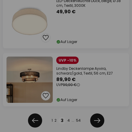
LED-Deckenleuchte Duck, beige, Ø 38
cm, Textil, 3000K
49,90 €
Auf Lager
UVP -10%
Lindby Deckenlampe Ayvira,
schwarz/gold, Textil, 56 cm, E27
89,90 €
UVP
99,90 €
Auf Lager
Seite
Seite
3
1
2
4
...
54
Zurück
Weiter