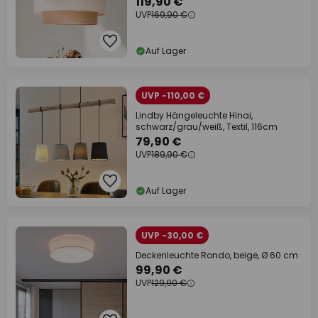
119,90 €
UVP
169,90 €
Auf Lager
UVP -110,00 €
Lindby Hängeleuchte Hinai,
schwarz/grau/weiß, Textil, 116cm
79,90 €
UVP
189,90 €
Auf Lager
UVP -30,00 €
Deckenleuchte Rondo, beige, Ø 60 cm
99,90 €
UVP
129,90 €