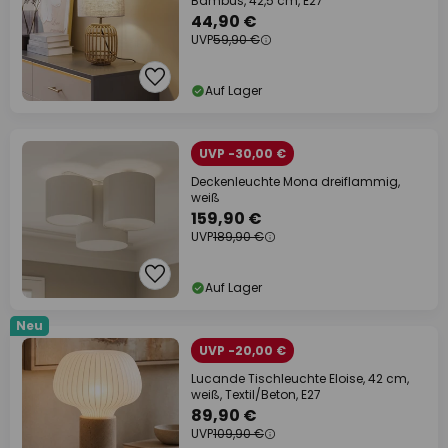
Bambus, 42,5 cm, E27
44,90 €
UVP
59,90 €
Auf Lager
UVP -30,00 €
Deckenleuchte Mona dreiflammig,
weiß
159,90 €
UVP
189,90 €
Auf Lager
Neu
UVP -20,00 €
Lucande Tischleuchte Eloise, 42 cm,
weiß, Textil/Beton, E27
89,90 €
UVP
109,90 €