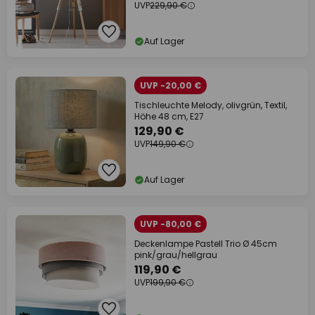
UVP
229,90 €
Auf Lager
UVP -20,00 €
Tischleuchte Melody, olivgrün, Textil,
Höhe 48 cm, E27
129,90 €
UVP
149,90 €
Auf Lager
UVP -80,00 €
Deckenlampe Pastell Trio Ø 45cm
pink/grau/hellgrau
119,90 €
UVP
199,90 €