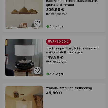
Lucande LED-Pendelleuchte Beutlin,
grün, Filz, dimmbar
209,90 €
UVP
329,90 €
Auf Lager
UVP -30,00 €
Tischlampe Skien, Schirm zylindrisch
weiß, Glasfuß rauchgrau
149,90 €
UVP
179,90 €
Auf Lager
Wandleuchte Juta, einflammig
49,90 €