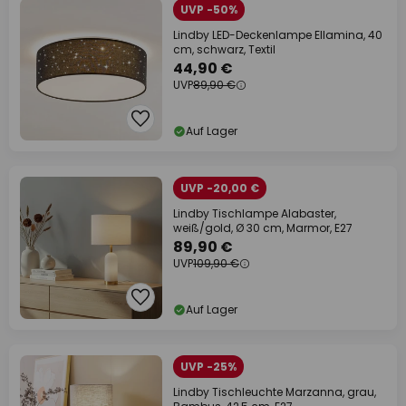
UVP -50%
Lindby LED-Deckenlampe Ellamina, 40
cm, schwarz, Textil
44,90 €
UVP
89,90 €
Auf Lager
UVP -20,00 €
Lindby Tischlampe Alabaster,
weiß/gold, Ø 30 cm, Marmor, E27
89,90 €
UVP
109,90 €
Auf Lager
UVP -25%
Lindby Tischleuchte Marzanna, grau,