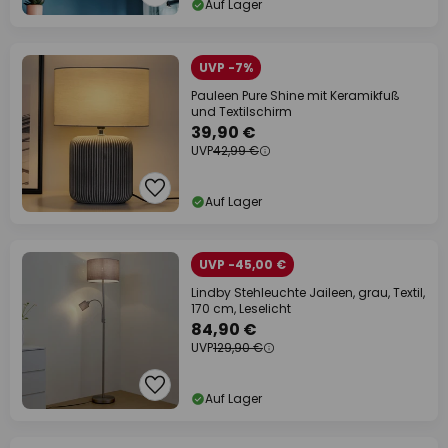
Auf Lager
UVP -7%
Pauleen Pure Shine mit Keramikfuß
und Textilschirm
39,90 €
UVP
42,99 €
Auf Lager
UVP -45,00 €
Lindby Stehleuchte Jaileen, grau, Textil,
170 cm, Leselicht
84,90 €
UVP
129,90 €
Auf Lager