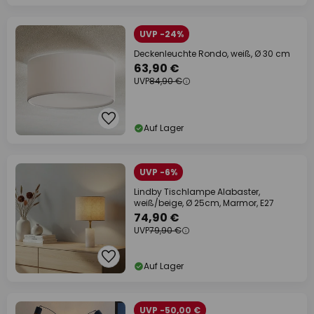
UVP -24%
Deckenleuchte Rondo, weiß, Ø 30 cm
63,90 €
UVP
84,90 €
Auf Lager
UVP -6%
Lindby Tischlampe Alabaster,
weiß/beige, Ø 25cm, Marmor, E27
74,90 €
UVP
79,90 €
Auf Lager
UVP -50,00 €