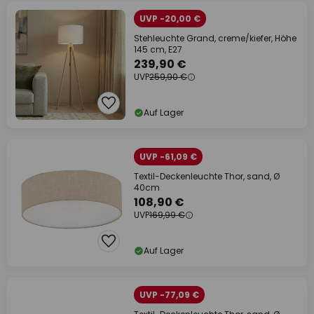
UVP -20,00 €
Stehleuchte Grand, creme/kiefer, Höhe
145 cm, E27
239,90 €
UVP
259,90 €
Auf Lager
UVP -61,09 €
Textil-Deckenleuchte Thor, sand, Ø
40cm
108,90 €
UVP
169,99 €
Auf Lager
UVP -77,09 €