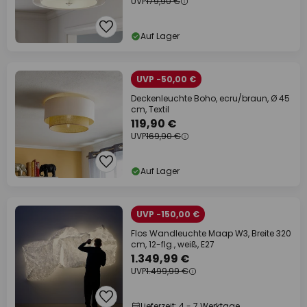
UVP
179,90 €
Auf Lager
UVP -50,00 €
Deckenleuchte Boho, ecru/braun, Ø 45
cm, Textil
119,90 €
UVP
169,90 €
Auf Lager
UVP -150,00 €
Flos Wandleuchte Maap W3, Breite 320
cm, 12-flg., weiß, E27
1.349,99 €
UVP
1.499,99 €
Lieferzeit: 4 - 7 Werktage