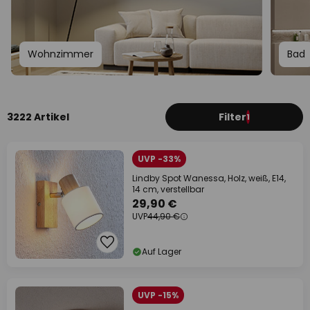
Wohnzimmer
Bad
3222 Artikel
Filter
1
UVP -33%
Lindby Spot Wanessa, Holz, weiß, E14,
14 cm, verstellbar
29,90 €
UVP
44,90 €
Auf Lager
UVP -15%