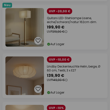
Neu
UVP -20,00 €
Quitani LED-Stehlampe Lisene,
eiche/schwarz/natur 162cm dim.
199,90 €
UVP
219,90 €
Auf Lager
UVP -10,00 €
Lindby Deckenleuchte Helin, beige, Ø
60 cm, Textil, 3 x E27
139,90 €
UVP
149,90 €
Auf Lager
UVP -10%