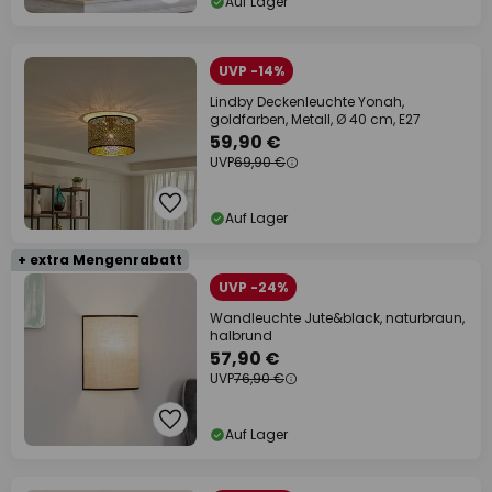
Auf Lager
UVP -14%
Lindby Deckenleuchte Yonah,
goldfarben, Metall, Ø 40 cm, E27
59,90 €
UVP
69,90 €
Auf Lager
+ extra Mengenrabatt
UVP -24%
Wandleuchte Jute&black, naturbraun,
halbrund
57,90 €
UVP
76,90 €
Auf Lager