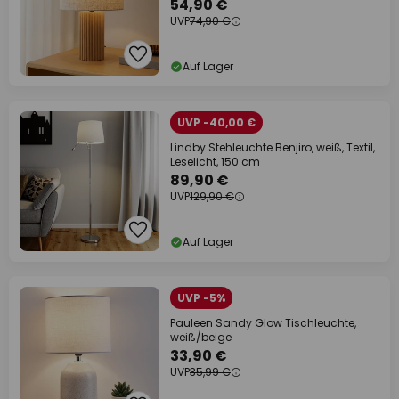
54,90 €
UVP
74,90 €
Auf Lager
UVP -40,00 €
Lindby Stehleuchte Benjiro, weiß, Textil,
Leselicht, 150 cm
89,90 €
UVP
129,90 €
Auf Lager
UVP -5%
Pauleen Sandy Glow Tischleuchte,
weiß/beige
33,90 €
UVP
35,99 €