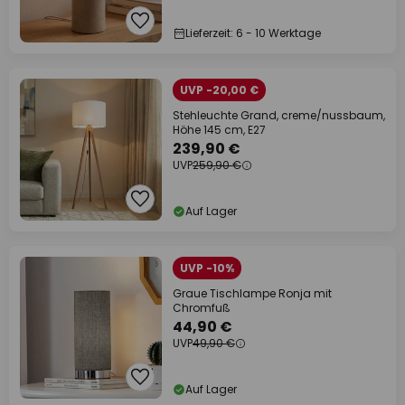
Lieferzeit: 6 - 10 Werktage
UVP -20,00 €
Stehleuchte Grand, creme/nussbaum,
Höhe 145 cm, E27
239,90 €
UVP
259,90 €
Auf Lager
UVP -10%
Graue Tischlampe Ronja mit
Chromfuß
44,90 €
UVP
49,90 €
Auf Lager