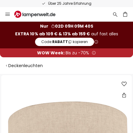
Über 25 Jahre Erfahrung
Zum
Inhalt
springen
he
Nur
02D 09H 09M 40S
EXTRA 10% ab 109 € & 13% ab 159 €
auf fast alles
Code:
RABATT
kopieren
WOW Week:
Bis zu -70%
Deckenleuchten
Zum
Ende
der
Bildgalerie
springen