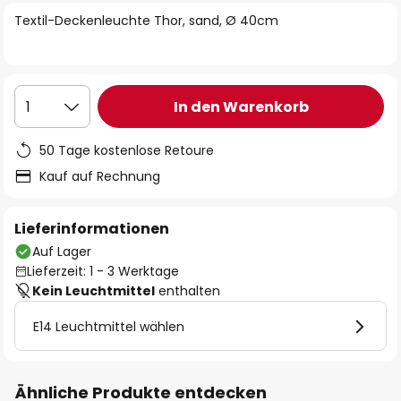
springen
Textil-Deckenleuchte Thor, sand, Ø 40cm
In den Warenkorb
1
50 Tage kostenlose Retoure
Kauf auf Rechnung
Lieferinformationen
Auf Lager
Lieferzeit: 1 - 3 Werktage
Kein Leuchtmittel
enthalten
E14 Leuchtmittel wählen
Ähnliche Produkte entdecken