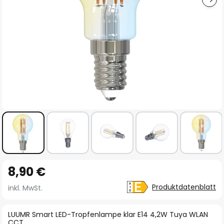
Zum
8,90 €
Anfang
der
Produktdatenblatt
inkl. MwSt.
Bildgalerie
springen
LUUMR Smart LED-Tropfenlampe klar E14 4,2W Tuya WLAN
CCT