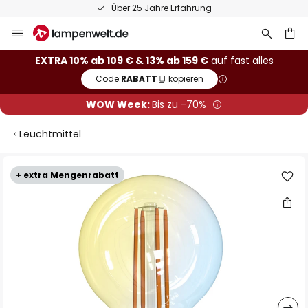
Über 25 Jahre Erfahrung
Zum
Inhalt
springen
he
EXTRA 10% ab 109 € & 13% ab 159 €
auf fast alles
Code:
RABATT
kopieren
WOW Week:
Bis zu -70%
Leuchtmittel
Zum
+ extra Mengenrabatt
Ende
der
Bildgalerie
springen