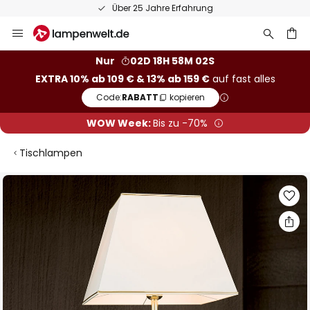
Über 25 Jahre Erfahrung
Zum
Inhalt
springen
he
Nur
02D 18H 58M 02S
EXTRA 10% ab 109 € & 13% ab 159 €
auf fast alles
Code:
RABATT
kopieren
WOW Week:
Bis zu -70%
Tischlampen
Zum
Ende
der
Bildgalerie
springen