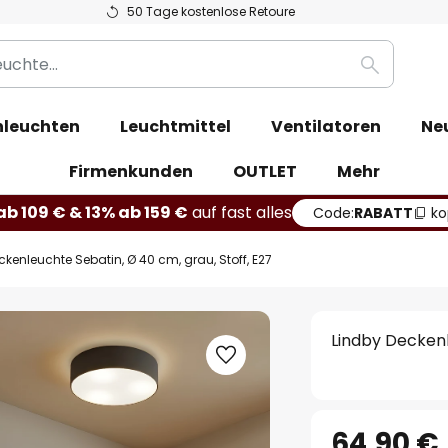
50 Tage kostenlose Retoure
Suche
leuchten
Leuchtmittel
Ventilatoren
Ne
Firmenkunden
OUTLET
Mehr
b 109 € & 13% ab 159 €
auf fast alles
Code:
RABATT
ko
ckenleuchte Sebatin, Ø 40 cm, grau, Stoff, E27
Lindby Deckenl
64,90 €