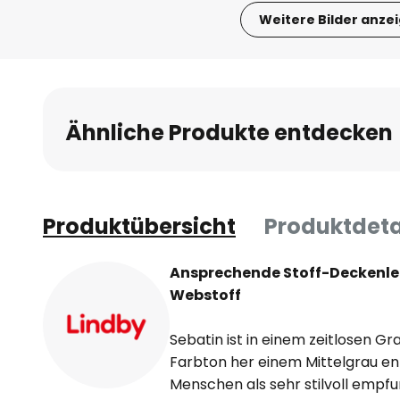
Weitere Bilder anze
Zum
Anfang
der
Bildgalerie
Ähnliche Produkte entdecken
springen
Produktübersicht
Produktdeta
Ansprechende Stoff-Deckenle
Webstoff
Sebatin ist in einem zeitlosen G
Farbton her einem Mittelgrau en
Menschen als sehr stilvoll empfun