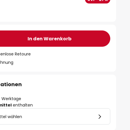
In den Warenkorb
tenlose Retoure
chnung
mationen
- 3 Werktage
mittel
enthalten
ttel wählen