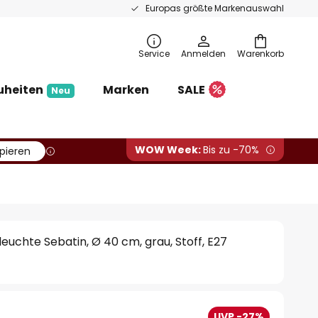
Europas größte Markenauswahl
Service
Anmelden
Warenkorb
uheiten
Marken
SALE
Neu
WOW Week:
Bis zu -70%
pieren
euchte Sebatin, Ø 40 cm, grau, Stoff, E27
UVP -27%