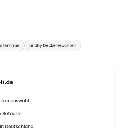
lafzimmer
Lindby Deckenleuchten
lt.de
arkenauswahl
e Retoure
1 in Deutschland