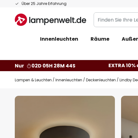
Zum
Über 25 Jahre Erfahrung
Inhalt
Finden
springen
Sie
Ihre
Innenleuchten
Räume
Außen
Leuchte...
EXTRA 10% a
Nur
02D 05H 28M 43S
Lampen & Leuchten
Innenleuchten
Deckenleuchten
Lindby De
Zum
Ende
der
Bildgalerie
springen