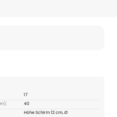
17
m):
40
Höhe Schirm 12 cm, Ø