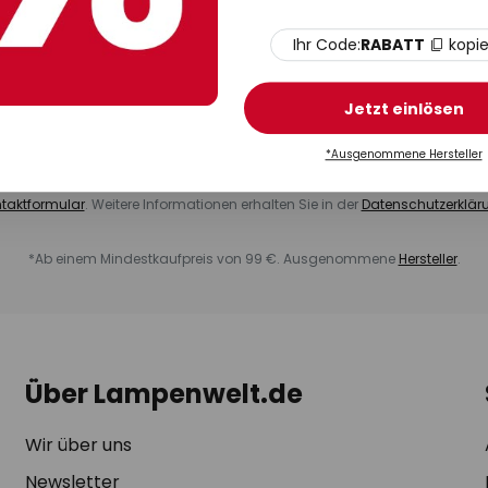
Anmelden
Ihr Code:
RABATT
kopi
r den Lampenwelt.de Newsletter an und erhalten sie tolle Angebote aus d
Jetzt einlösen
 Ventilatoren, Solaranlagen und Smart Home Produkte, Rabatt-Gutscheine,
der Aktionspakete, Produktempfehlungen und -vorstellungen sowie Inhal
*Ausgenommene Hersteller
rtnern und Umfragen sowie Anfragen für Kaufbewertungen und Weiteremp
ederzeit möglich über den Abmeldelink, den Sie in jedem Newsletter finden
taktformular
. Weitere Informationen erhalten Sie in der
Datenschutzerklär
*Ab einem Mindestkaufpreis von 99 €. Ausgenommene
Hersteller
.
Über Lampenwelt.de
Wir über uns
Newsletter