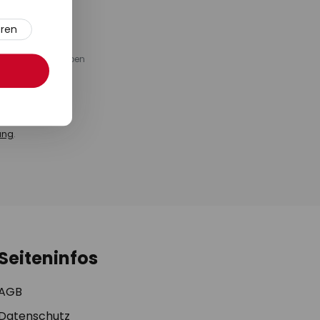
eren
em Sortiment Lampen
 Produktpreis-
te von möglichen
fehlungen. Eine
 oder über unser
ung
.
Seiteninfos
AGB
Datenschutz