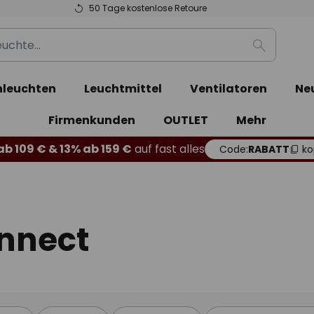
50 Tage kostenlose Retoure
Suche
leuchten
Leuchtmittel
Ventilatoren
Ne
Firmenkunden
OUTLET
Mehr
b 109 € & 13% ab 159 €
auf fast alles
Code:
RABATT
ko
nnect