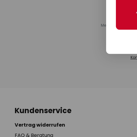
Melden Sie sich fü
und Leuchten,
Reduzierungen o
Kooperationspa
Abmeldung ist j
Kon
Kundenservice
Vertrag widerrufen
FAQ & Beratung