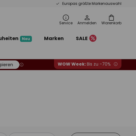
Europas größte Markenauswahl
Service
Anmelden
Warenkorb
uheiten
Marken
SALE
Neu
WOW Week:
Bis zu -70%
pieren