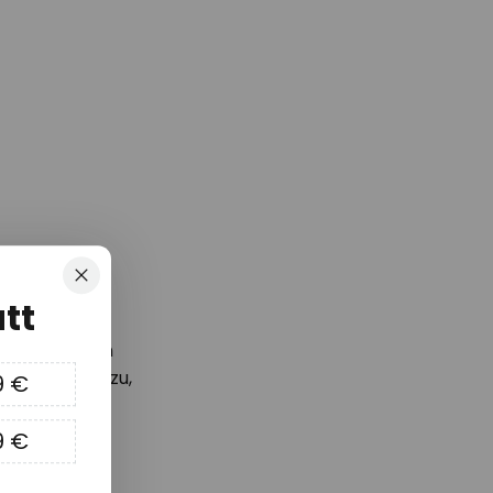
Schließen
tt
d die neusten
Gutschein*
zu,
9 €
 können!
9 €