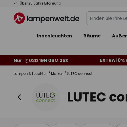
Zum
Über 25 Jahre Erfahrung
Inhalt
Finden
springen
Sie
Ihre
Innenleuchten
Räume
Außen
Leuchte...
EXTRA 10% a
Nur
02D 19H 06M 35S
Lampen & Leuchten
Marken
LUTEC connect
LUTEC co