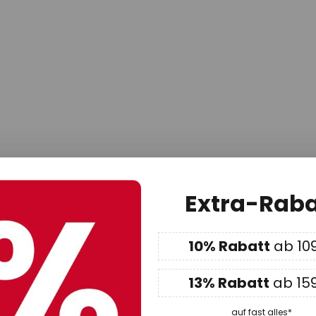
Newsletter
Extra-Raba
e keine unserer besten Angebote, exklusiven Aktionen un
ends. Jetzt registrieren und wir senden Ihnen einen
13
%
-
10% Rabatt
ab 10
 bei Ihrem ersten Einkauf in unserem Onlineshop einlösen
13% Rabatt
ab 15
Privatkunde
Unternehmen
auf fast alles*