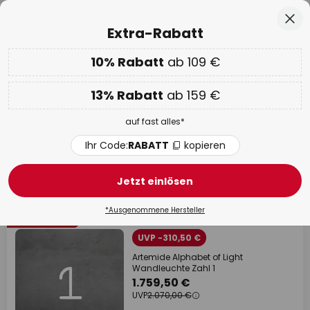
50 Tage kostenlose Retoure
Zum
Sch
Extra-Rabatt
Inhalt
springen
he
10% Rabatt
ab 109 €
Nur
01D 13H 46M 12S
EXTRA 10% ab 109 € & 13% ab 159 €
auf fast alles
13% Rabatt
ab 159 €
Code:
RABATT
kopieren
auf fast alles*
WOW Week:
Bis zu -70%
Ihr Code:
RABATT
kopieren
OUTLET
Jetzt einlösen
1162 Artikel
Filter
*Ausgenommene Hersteller
Letzte Stücke
UVP -310,50 €
Artemide Alphabet of Light
Wandleuchte Zahl 1
1.759,50 €
UVP
2.070,00 €