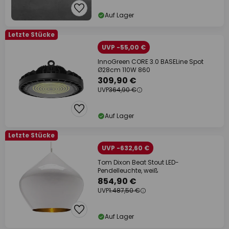
Auf Lager
Letzte Stücke
UVP -55,00 €
InnoGreen CORE 3.0 BASELine Spot
Ø28cm 110W 860
309,90 €
UVP
364,90 €
Auf Lager
Letzte Stücke
UVP -632,60 €
Tom Dixon Beat Stout LED-
Pendelleuchte, weiß
854,90 €
UVP
1.487,50 €
Auf Lager