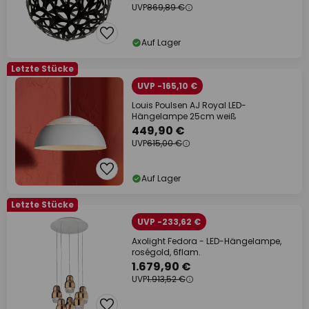
UVP
869,89 €
Auf Lager
Letzte Stücke
UVP -165,10 €
Louis Poulsen AJ Royal LED-
Hängelampe 25cm weiß
449,90 €
UVP
615,00 €
Auf Lager
Letzte Stücke
UVP -233,62 €
Axolight Fedora - LED-Hängelampe,
roségold, 6flam.
1.679,90 €
UVP
1.913,52 €