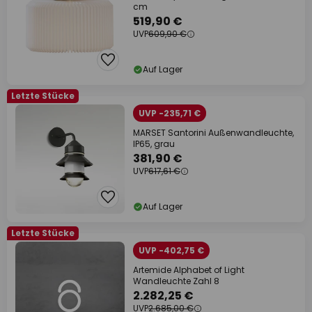
cm
519,90 €
UVP
609,90 €
Auf Lager
Letzte Stücke
UVP -235,71 €
MARSET Santorini Außenwandleuchte,
IP65, grau
381,90 €
UVP
617,61 €
Auf Lager
Letzte Stücke
UVP -402,75 €
Artemide Alphabet of Light
Wandleuchte Zahl 8
2.282,25 €
UVP
2.685,00 €