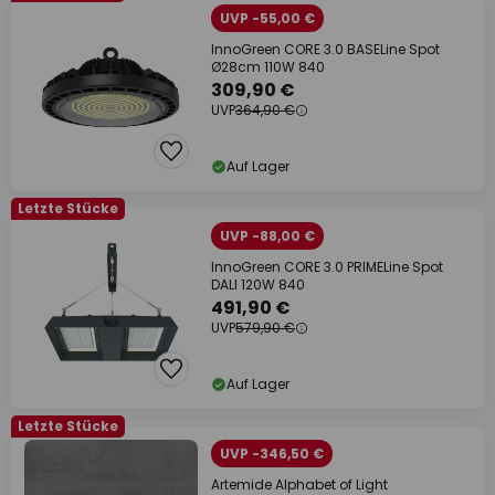
UVP -55,00 €
InnoGreen CORE 3.0 BASELine Spot
Ø28cm 110W 840
309,90 €
UVP
364,90 €
Auf Lager
Letzte Stücke
UVP -88,00 €
InnoGreen CORE 3.0 PRIMELine Spot
DALI 120W 840
491,90 €
UVP
579,90 €
Auf Lager
Letzte Stücke
UVP -346,50 €
Artemide Alphabet of Light