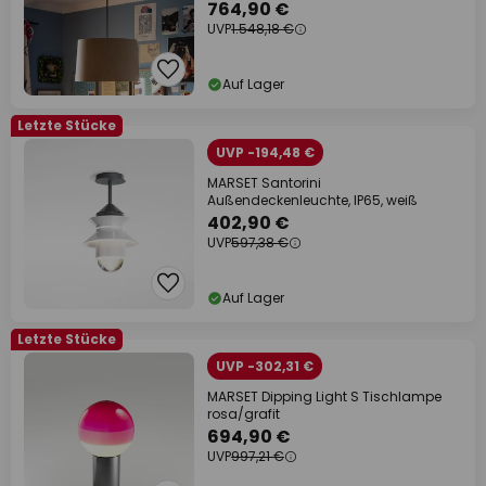
764,90 €
UVP
1.548,18 €
Auf Lager
Letzte Stücke
UVP -194,48 €
MARSET Santorini
Außendeckenleuchte, IP65, weiß
402,90 €
UVP
597,38 €
Auf Lager
Letzte Stücke
UVP -302,31 €
MARSET Dipping Light S Tischlampe
rosa/grafit
694,90 €
UVP
997,21 €