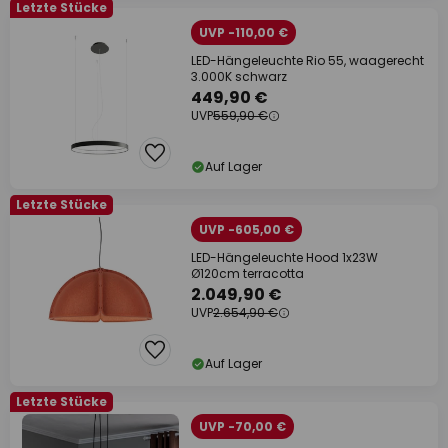
Letzte Stücke
UVP -110,00 €
LED-Hängeleuchte Rio 55, waagerecht
3.000K schwarz
449,90 €
UVP
559,90 €
Auf Lager
Letzte Stücke
UVP -605,00 €
LED-Hängeleuchte Hood 1x23W
Ø120cm terracotta
2.049,90 €
UVP
2.654,90 €
Auf Lager
Letzte Stücke
UVP -70,00 €