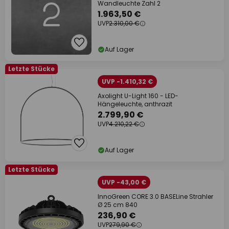
Wandleuchte Zahl 2
1.963,50 €
UVP
2.310,00 €
Auf Lager
Letzte Stücke
UVP -1.410,32 €
Axolight U-Light 160 - LED-
Hängeleuchte, anthrazit
2.799,90 €
UVP
4.210,22 €
Auf Lager
Letzte Stücke
UVP -43,00 €
InnoGreen CORE 3.0 BASELine Strahler
Ø 25 cm 840
236,90 €
UVP
279,90 €