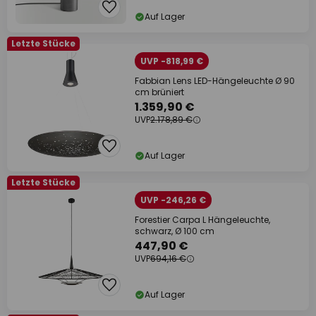
Auf Lager
Letzte Stücke
UVP -818,99 €
Fabbian Lens LED-Hängeleuchte Ø 90
cm brüniert
1.359,90 €
UVP
2.178,89 €
Auf Lager
Letzte Stücke
UVP -246,26 €
Forestier Carpa L Hängeleuchte,
schwarz, Ø 100 cm
447,90 €
UVP
694,16 €
Auf Lager