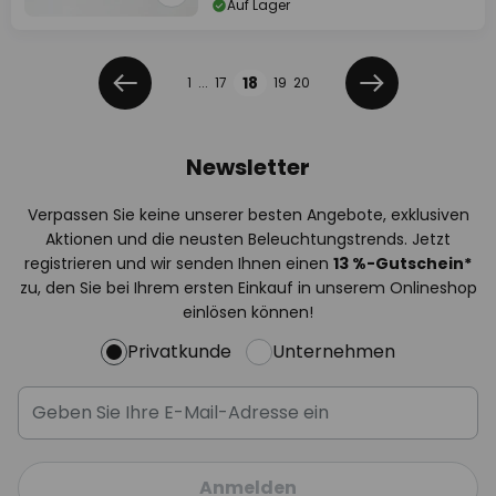
Auf Lager
Seite
Seite
18
1
...
17
19
20
Zurück
Weiter
Newsletter
Verpassen Sie keine unserer besten Angebote, exklusiven
Aktionen und die neusten Beleuchtungstrends. Jetzt
registrieren und wir senden Ihnen einen
13
%
-Gutschein*
zu, den Sie bei Ihrem ersten Einkauf in unserem Onlineshop
einlösen können!
Privatkunde
Unternehmen
Anmelden