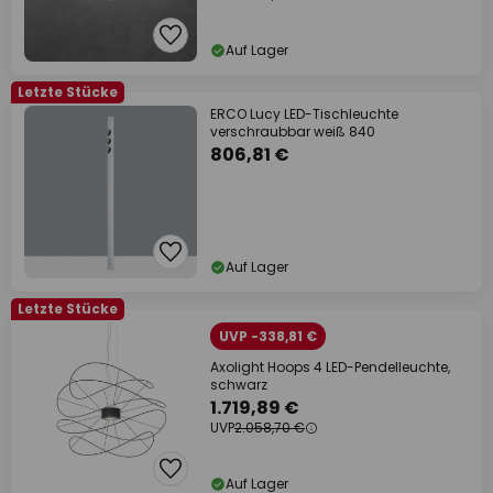
Auf Lager
Letzte Stücke
ERCO Lucy LED-Tischleuchte
verschraubbar weiß 840
806,81 €
Auf Lager
Letzte Stücke
UVP -338,81 €
Axolight Hoops 4 LED-Pendelleuchte,
schwarz
1.719,89 €
UVP
2.058,70 €
Auf Lager