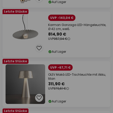
Auf Lager
Letzte Stücke
UVP -143,04 €
Karman Gonzaga LED-Hängeleuchte,
Ø 42 cm, weiß
814,90 €
UVP
957,94 €
Auf Lager
Letzte Stücke
UVP -67,71 €
OLEV Makà LED-Tischleuchte mit Akku,
titan
311,90 €
UVP
379,61 €
Auf Lager
Letzte Stücke