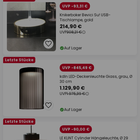
UVP -93,31 €
Knikerboker Bevici Su! USB-
Tischlampe, gold
214,90 €
UVP
308,21 €
Auf Lager
Letzte Stücke
UVP -845,49 €
kdln LED-Deckenleuchte Giass, grau, Ø
30 cm
1.129,90 €
UVP
1.975,39 €
Auf Lager
Letzte Stücke
UVP -90,00 €
LE KLINT Cylinder Hängeleuchte, Ø 29