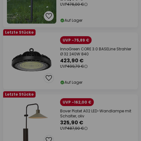
UVP
476,00 €
Auf Lager
Letzte Stücke
UVP -75,89 €
InnoGreen CORE 3.0 BASELine Strahler
Ø 32 240W 840
423,90 €
UVP
499,79 €
Auf Lager
Letzte Stücke
UVP -162,00 €
Bover Platet A02 LED-Wandlampe mit
Schalter, oliv
325,90 €
UVP
487,90 €