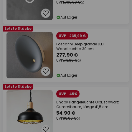
UVP
1.705,00 €
Auf Lager
Letzte Stücke
UVP -235,99 €
Foscarini Beep grande LED-
Wandleuchte, 30 cm
277,90 €
UVP
513,89 €
Auf Lager
Letzte Stücke
UVP -45%
Lindby Hängeleuchte Olbi, schwarz,
Gummibaum, Länge 41,5 cm
54,90 €
UVP
99,90 €