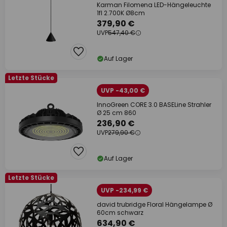
Karman Filomena LED-Hängeleuchte
1fl 2.700K Ø8cm
379,90 €
UVP
547,40 €
Auf Lager
Letzte Stücke
UVP -43,00 €
InnoGreen CORE 3.0 BASELine Strahler
Ø 25 cm 860
236,90 €
UVP
279,90 €
Auf Lager
Letzte Stücke
UVP -234,99 €
david trubridge Floral Hängelampe Ø
60cm schwarz
634,90 €