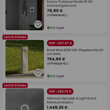
Euluna Thalassa Pendel 3fl G9
schwarz/gold rund
79,90 €
UVP
149,90 €
Auf Lager
Letzte Stücke
UVP -437,47 €
Bover Moai B/60 LED-Wegeleuchte, 60
cm Höhe
754,90 €
UVP
1.192,37 €
Auf Lager
Letzte Stücke
UVP -255,75 €
Artemide Alphabet of Light Wand
Kleinbuchstabe o
1.449,25 €