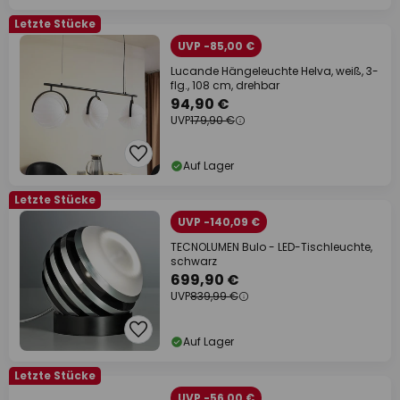
Letzte Stücke
UVP -85,00 €
Lucande Hängeleuchte Helva, weiß, 3-
flg., 108 cm, drehbar
94,90 €
UVP
179,90 €
Auf Lager
Letzte Stücke
UVP -140,09 €
TECNOLUMEN Bulo - LED-Tischleuchte,
schwarz
699,90 €
UVP
839,99 €
Auf Lager
Letzte Stücke
UVP -56,00 €