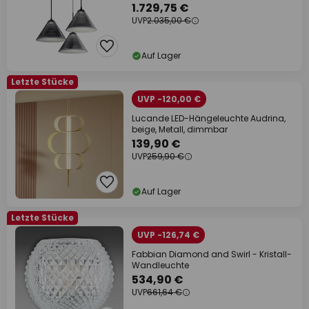
1.729,75 €
UVP
2.035,00 €
Auf Lager
Letzte Stücke
UVP -120,00 €
Lucande LED-Hängeleuchte Audrina,
beige, Metall, dimmbar
139,90 €
UVP
259,90 €
Auf Lager
Letzte Stücke
UVP -126,74 €
Fabbian Diamond and Swirl - Kristall-
Wandleuchte
534,90 €
UVP
661,64 €