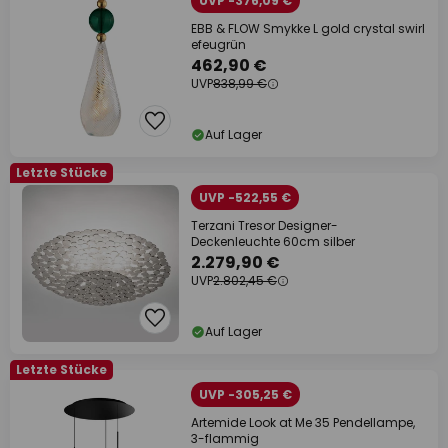
UVP -376,09 €
EBB & FLOW Smykke L gold crystal swirl
efeugrün
462,90 €
UVP
838,99 €
Auf Lager
Letzte Stücke
UVP -522,55 €
Terzani Tresor Designer-
Deckenleuchte 60cm silber
2.279,90 €
UVP
2.802,45 €
Auf Lager
Letzte Stücke
UVP -305,25 €
Artemide Look at Me 35 Pendellampe,
3-flammig