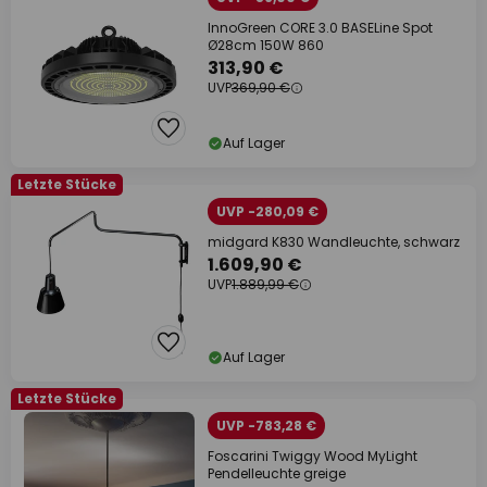
InnoGreen CORE 3.0 BASELine Spot
Ø28cm 150W 860
313,90 €
UVP
369,90 €
Auf Lager
Letzte Stücke
UVP -280,09 €
midgard K830 Wandleuchte, schwarz
1.609,90 €
UVP
1.889,99 €
Auf Lager
Letzte Stücke
UVP -783,28 €
Foscarini Twiggy Wood MyLight
Pendelleuchte greige