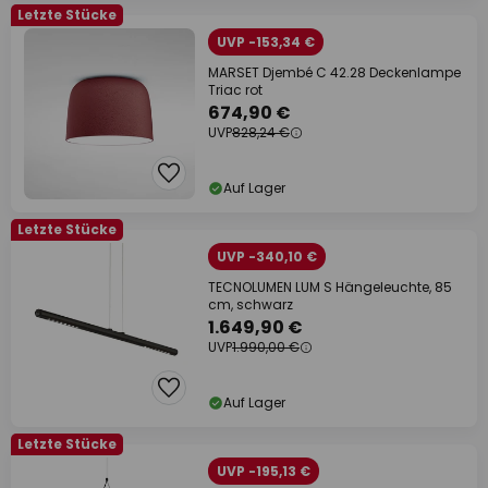
Letzte Stücke
UVP -153,34 €
MARSET Djembé C 42.28 Deckenlampe
Triac rot
674,90 €
UVP
828,24 €
Auf Lager
Letzte Stücke
UVP -340,10 €
TECNOLUMEN LUM S Hängeleuchte, 85
cm, schwarz
1.649,90 €
UVP
1.990,00 €
Auf Lager
Letzte Stücke
UVP -195,13 €