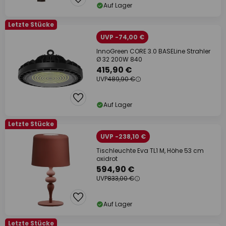
Auf Lager
Letzte Stücke
UVP -74,00 €
InnoGreen CORE 3.0 BASELine Strahler
Ø 32 200W 840
415,90 €
UVP
489,90 €
Auf Lager
Letzte Stücke
UVP -238,10 €
Tischleuchte Eva TL1 M, Höhe 53 cm
oxidrot
594,90 €
UVP
833,00 €
Auf Lager
Letzte Stücke