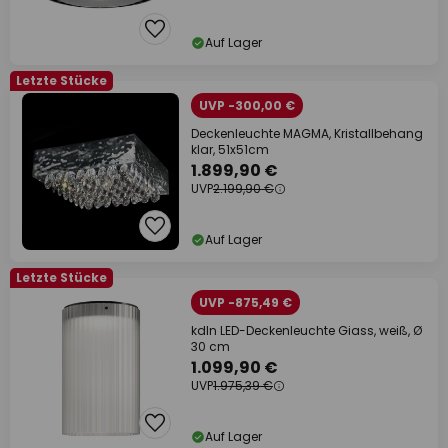
Auf Lager
Letzte Stücke
UVP -300,00 €
Deckenleuchte MAGMA, Kristallbehang
klar, 51x51cm
1.899,90 €
UVP
2.199,90 €
Auf Lager
Letzte Stücke
UVP -875,49 €
kdln LED-Deckenleuchte Giass, weiß, Ø
30 cm
1.099,90 €
UVP
1.975,39 €
Auf Lager