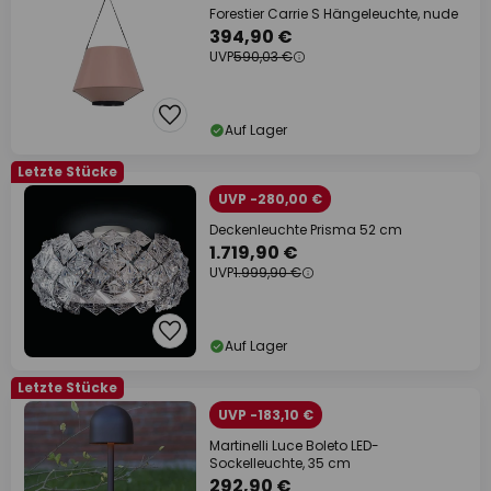
Forestier Carrie S Hängeleuchte, nude
394,90 €
UVP
590,03 €
Auf Lager
Letzte Stücke
UVP -280,00 €
Deckenleuchte Prisma 52 cm
1.719,90 €
UVP
1.999,90 €
Auf Lager
Letzte Stücke
UVP -183,10 €
Martinelli Luce Boleto LED-
Sockelleuchte, 35 cm
292,90 €