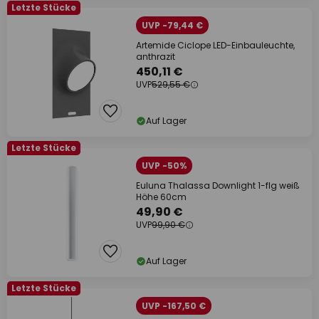
Letzte Stücke
UVP -79,44 €
Artemide Ciclope LED-Einbauleuchte,
anthrazit
450,11 €
UVP
529,55 €
Auf Lager
Letzte Stücke
UVP -50%
Euluna Thalassa Downlight 1-flg weiß
Höhe 60cm
49,90 €
UVP
99,90 €
Auf Lager
Letzte Stücke
UVP -167,50 €