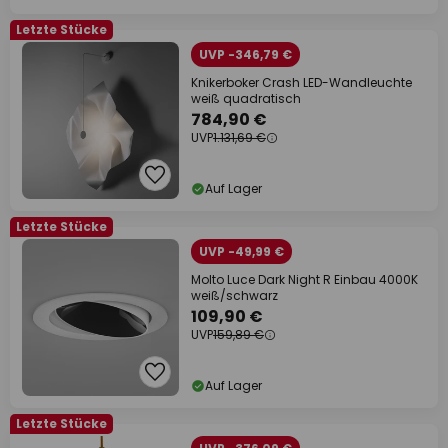
Letzte Stücke
UVP -346,79 €
Knikerboker Crash LED-Wandleuchte
weiß quadratisch
784,90 €
UVP
1.131,69 €
Auf Lager
Letzte Stücke
UVP -49,99 €
Molto Luce Dark Night R Einbau 4000K
weiß/schwarz
109,90 €
UVP
159,89 €
Auf Lager
Letzte Stücke