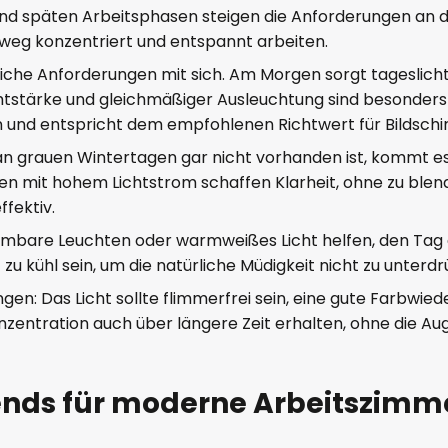
und späten Arbeitsphasen steigen die Anforderungen an d
nweg konzentriert und entspannt arbeiten.
che Anforderungen mit sich. Am Morgen sorgt tageslichtwe
chtstärke und gleichmäßiger Ausleuchtung sind besonders 
on und entspricht dem empfohlenen Richtwert für Bildsch
n grauen Wintertagen gar nicht vorhanden ist, kommt es 
ten mit hohem Lichtstrom schaffen Klarheit, ohne zu ble
ffektiv.
immbare Leuchten oder warmweißes Licht helfen, den Tag a
 zu kühl sein, um die natürliche Müdigkeit nicht zu unterd
en: Das Licht sollte flimmerfrei sein, eine gute Farbwi
nzentration auch über längere Zeit erhalten, ohne die Au
ends für moderne Arbeitszim