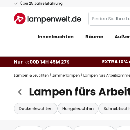
Zum
Über 25 Jahre Erfahrung
Inhalt
Finden
springen
Sie
Ihre
Innenleuchten
Räume
Außen
Leuchte...
EXTRA 10% a
Nur
00D 14H 45M 26S
Lampen & Leuchten
Zimmerlampen
Lampen fürs Arbeitszimme
Lampen fürs Arbe
Deckenleuchten
Hängeleuchten
Schreibtisch