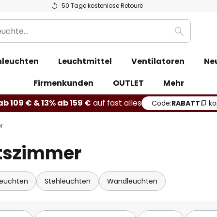
50 Tage kostenlose Retoure
Suche
leuchten
Leuchtmittel
Ventilatoren
Ne
Firmenkunden
OUTLET
Mehr
b 109 € & 13% ab 159 €
auf fast alles
Code:
RABATT
ko
r
itszimmer
leuchten
Stehleuchten
Wandleuchten