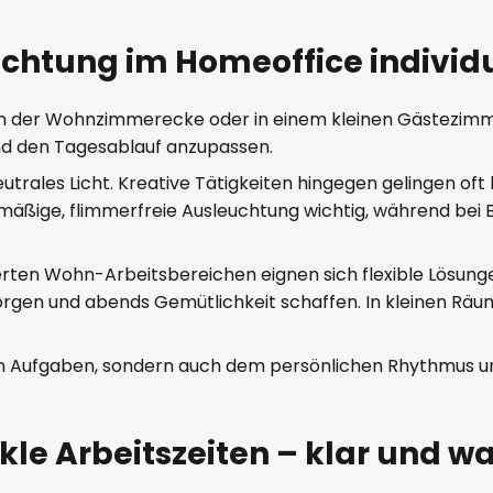
uchtung im Homeoffice indivi
, in der Wohnzimmerecke oder in einem kleinen Gästezimme
d den Tagesablauf anzupassen.
neutrales Licht. Kreative Tätigkeiten hingegen gelingen o
chmäßige, flimmerfreie Ausleuchtung wichtig, während be
ierten Wohn-Arbeitsbereichen eignen sich flexible Lösun
t sorgen und abends Gemütlichkeit schaffen. In kleinen
.
 den Aufgaben, sondern auch dem persönlichen Rhythmus u
kle Arbeitszeiten – klar und w