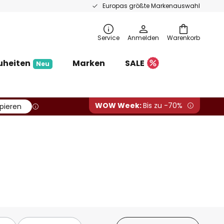
Europas größte Markenauswahl
Service
Anmelden
Warenkorb
uheiten
Marken
SALE
Neu
WOW Week:
Bis zu -70%
pieren