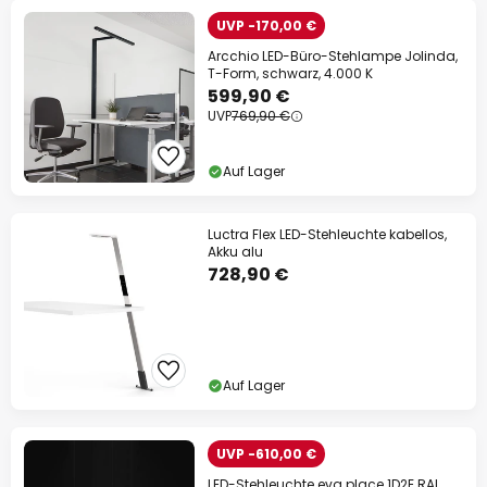
UVP -170,00 €
Arcchio LED-Büro-Stehlampe Jolinda,
T-Form, schwarz, 4.000 K
599,90 €
UVP
769,90 €
Auf Lager
Luctra Flex LED-Stehleuchte kabellos,
Akku alu
728,90 €
Auf Lager
UVP -610,00 €
LED-Stehleuchte eva place 1D2E RAL