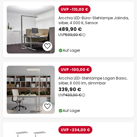
UVP -110,00 €
Arcchio LED-Büro-Stehlampe Jolinda,
silber, 4.000 K, Sensor
489,90 €
UVP
599,90 €
Auf Lager
UVP -100,00 €
Arcchio LED-Stehlampe Logan Basic,
silber, 6.000 lm, dimmbar
339,90 €
UVP
439,90 €
Auf Lager
UVP -234,00 €