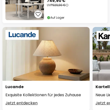
749,90 €
UVP
929,90 €
Auf Lager
Lucande
Kartell
Exquisite Kollektionen für jedes Zuhause
Neue Li
Jetzt entdecken
Jetzt 