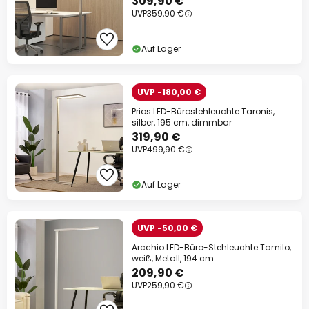
309,90 €
UVP
359,90 €
Auf Lager
UVP -180,00 €
Prios LED-Bürostehleuchte Taronis,
silber, 195 cm, dimmbar
319,90 €
UVP
499,90 €
Auf Lager
UVP -50,00 €
Arcchio LED-Büro-Stehleuchte Tamilo,
weiß, Metall, 194 cm
209,90 €
UVP
259,90 €