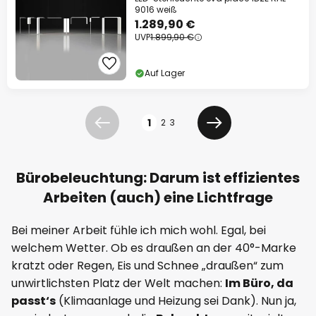
9016 weiß
1.289,90 €
UVP
1.899,90 €
Auf Lager
Seite
1
2
3
Zurück
Weiter
Bürobeleuchtung: Darum ist effizientes
Arbeiten (auch) eine Lichtfrage
Bei meiner Arbeit fühle ich mich wohl. Egal, bei
welchem Wetter. Ob es draußen an der 40°-Marke
kratzt oder Regen, Eis und Schnee „draußen“ zum
unwirtlichsten Platz der Welt machen:
Im Büro, da
passt‘s
(Klimaanlage und Heizung sei Dank). Nun ja,