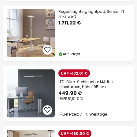
Regent Lighting Lightpad, Sensor 1fl
links weiß
1.711,22 €
Auf Lager
UVP -132,01 €
LED-Büro-Stehleuchte MAULjet,
silberfarben, Höhe 195 cm
449,90 €
UVP
581,91 €
Lieferzeit: 7 - 11 Werktage
UVP -150,00 €