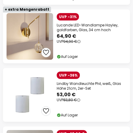
+ extra Mengenrabatt
UVP -31%
Lucande LED-Wandlampe Hayley,
goldfarben, Glas, 34 cm hoch
64,90 €
UVP
94,90 €
Auf Lager
UVP -36%
Lindby Wandleuchte Phil, weiß, Glas
Höhe 21cm, 2er-Set
53,00 €
UVP
83,80 €
Auf Lager