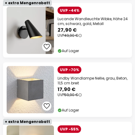
+ extra Mengenrabatt
UVP -44%
Lucande Wandleuchte Wibke, Höhe 24
cm, schwarz, gold, Metall
27,90 €
UVP
49,90 €
Auf Lager
UVP -70%
Lindby Wandlampe Nellie, grau, Beton,
11,5 cm breit
17,90 €
UVP
59,90 €
Auf Lager
+ extra Mengenrabatt
UVP -55%