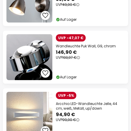
UVP
49,90 €
Auf Lager
UVP -47,07 €
Wandleuchte Puk Wall, G9, chrom
146,90 €
UVP
193,97 €
Auf Lager
UVP -5%
Arcchio LED-Wandleuchte Jelle, 44
cm, weiß, Metall, up/down
94,90 €
UVP
99,90 €