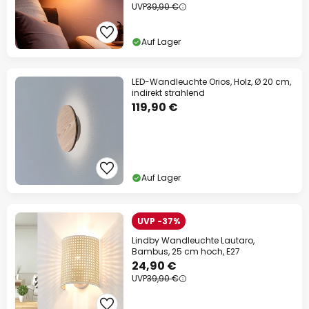
UVP
39,90 €
Auf Lager
LED-Wandleuchte Orios, Holz, Ø 20 cm,
indirekt strahlend
119,90 €
Auf Lager
UVP -37%
Lindby Wandleuchte Lautaro,
Bambus, 25 cm hoch, E27
24,90 €
UVP
39,90 €