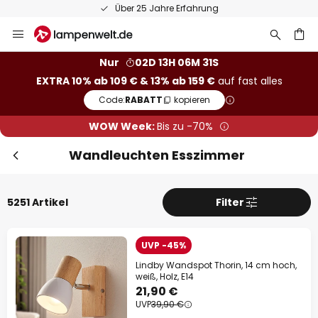
50 Tage kostenlose Retoure
Zum
Inhalt
springen
he
Nur
02D 13H 06M 29S
EXTRA 10% ab 109 € & 13% ab 159 €
auf fast alles
Code:
RABATT
kopieren
WOW Week:
Bis zu -70%
Wandleuchten Esszimmer
5251 Artikel
Filter
UVP -45%
Sch
Extra-Rabatt
Lindby Wandspot Thorin, 14 cm hoch,
weiß, Holz, E14
21,90 €
10% Rabatt
ab 109 €
UVP
39,90 €