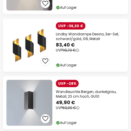
Auf Lager
UVP -36,30 €
Lindby Wandlampe Desirio, 3er-Set,
schwarz/gold, G9, Metall
83,40 €
UVP
119,70 €
Auf Lager
UVP -28%
Wandleuchte Bergen, dunkelgrau,
Metall, 23 cm hoch, GU10
49,90 €
UVP
69,90 €
Auf Lager