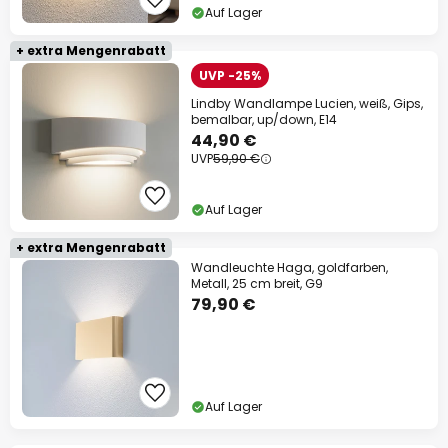
Auf Lager
+ extra Mengenrabatt
UVP -25%
Lindby Wandlampe Lucien, weiß, Gips,
bemalbar, up/down, E14
44,90 €
UVP
59,90 €
Auf Lager
+ extra Mengenrabatt
Wandleuchte Haga, goldfarben,
Metall, 25 cm breit, G9
79,90 €
Auf Lager