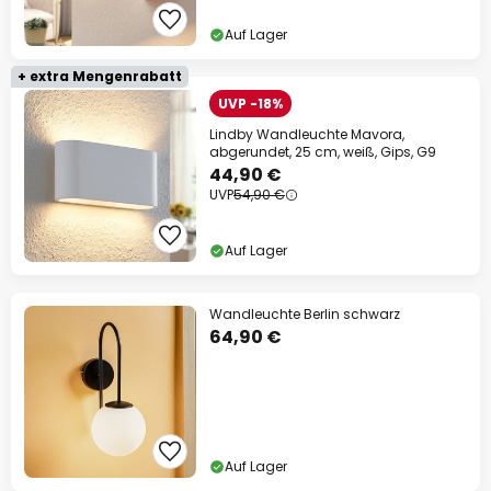
13% Rabatt
ab 159 €
Auf Lager
auf fast alles*
+ extra Mengenrabatt
Ihr Code:
RABATT
kopieren
UVP -18%
Lindby Wandleuchte Mavora,
Jetzt einlösen
abgerundet, 25 cm, weiß, Gips, G9
44,90 €
UVP
54,90 €
*Ausgenommene Hersteller
Auf Lager
Wandleuchte Berlin schwarz
64,90 €
Auf Lager