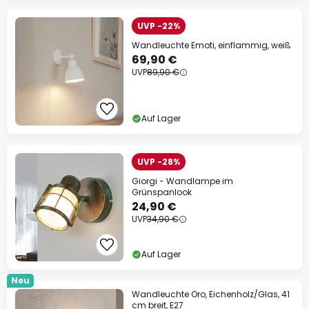
UVP -22%
Wandleuchte Emoti, einflammig, weiß
69,90 €
UVP
89,90 €
Auf Lager
UVP -28%
Giorgi - Wandlampe im
Grünspanlook
24,90 €
UVP
34,90 €
Auf Lager
Neu
Wandleuchte Oro, Eichenholz/Glas, 41
cm breit, E27