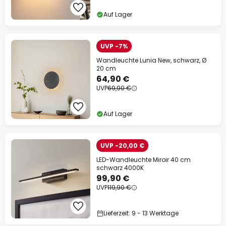
Auf Lager
UVP -7%
Wandleuchte Lunia New, schwarz, Ø
20 cm
64,90 €
UVP
69,90 €
Auf Lager
UVP -20,00 €
LED-Wandleuchte Miroir 40 cm
schwarz 4000K
99,90 €
UVP
119,90 €
Lieferzeit: 9 - 13 Werktage