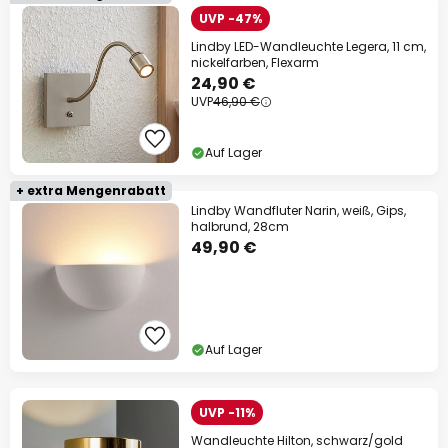
UVP -47%
Lindby LED-Wandleuchte Legera, 11 cm,
nickelfarben, Flexarm
24,90 €
UVP
46,90 €
Auf Lager
+ extra Mengenrabatt
Lindby Wandfluter Narin, weiß, Gips,
halbrund, 28cm
49,90 €
Auf Lager
UVP -11%
Wandleuchte Hilton, schwarz/gold