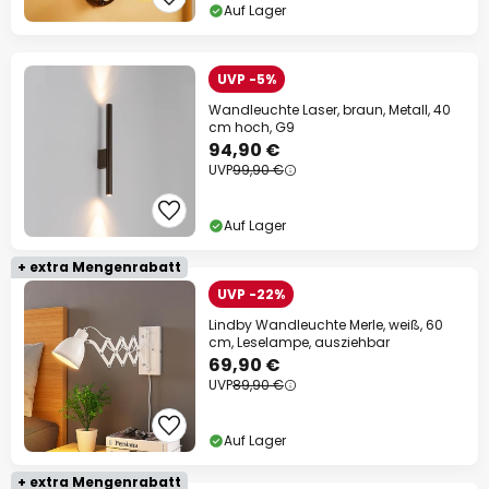
Auf Lager
UVP -5%
Wandleuchte Laser, braun, Metall, 40
cm hoch, G9
94,90 €
UVP
99,90 €
Auf Lager
+ extra Mengenrabatt
UVP -22%
Lindby Wandleuchte Merle, weiß, 60
cm, Leselampe, ausziehbar
69,90 €
UVP
89,90 €
Auf Lager
+ extra Mengenrabatt