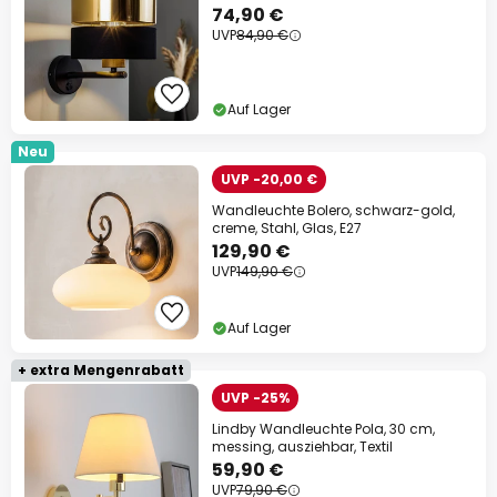
74,90 €
UVP
84,90 €
Auf Lager
Neu
UVP -20,00 €
Wandleuchte Bolero, schwarz-gold,
creme, Stahl, Glas, E27
129,90 €
UVP
149,90 €
Auf Lager
+ extra Mengenrabatt
UVP -25%
Lindby Wandleuchte Pola, 30 cm,
messing, ausziehbar, Textil
59,90 €
UVP
79,90 €