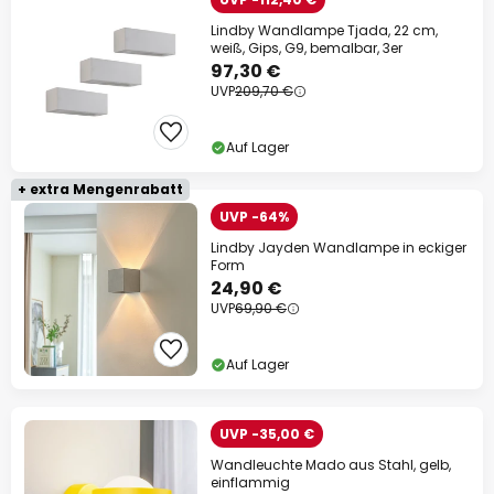
Lindby Wandlampe Tjada, 22 cm,
weiß, Gips, G9, bemalbar, 3er
97,30 €
UVP
209,70 €
Auf Lager
+ extra Mengenrabatt
UVP -64%
Lindby Jayden Wandlampe in eckiger
Form
24,90 €
UVP
69,90 €
Auf Lager
UVP -35,00 €
Wandleuchte Mado aus Stahl, gelb,
einflammig