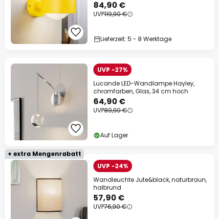
84,90 €
UVP
119,90 €
Lieferzeit: 5 - 8 Werktage
UVP -27%
Lucande LED-Wandlampe Hayley,
chromfarben, Glas, 34 cm hoch
64,90 €
UVP
89,90 €
Auf Lager
+ extra Mengenrabatt
UVP -24%
Wandleuchte Jute&black, naturbraun,
halbrund
57,90 €
UVP
76,90 €