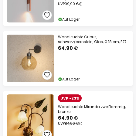
UVP
99,90 €
Auf Lager
Wandleuchte Cubus,
schwarz/bernstein, Glas, Ø 18 cm, E27
64,90 €
Auf Lager
UVP -23%
Wandleuchte Miranda zweiflammig,
bronze
64,90 €
UVP
84,90 €