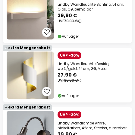
Lindby Wandleuchte Santino, 51 cm,
Gips, G9, bemalbar
39,90 €
UVP
79,90 €
Auf Lager
+ extra Mengenrabatt
UVP -30%
Lindby Wandleuchte Desirio,
weiß/gold, 24cm, G9, Metall
27,90 €
UVP
39,90 €
Auf Lager
+ extra Mengenrabatt
UVP -20%
Lindby Wandlampe Amrei,
nickelfarben, 42cm, Stecker, dimmbar
39,90 €