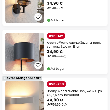
34,90 €
UVP
39,90 €
Auf Lager
UVP -12%
Arcchio Wandleuchte Zuzana, rund,
schwarz, Stecker, 13 cm
34,90 €
UVP
39,90 €
Auf Lager
+ extra Mengenrabatt
UVP -25%
Lindby Wandleuchte Fioni, weiß, Gips,
G9, 6,5 cm, bemalbar
44,90 €
UVP
59,90 €