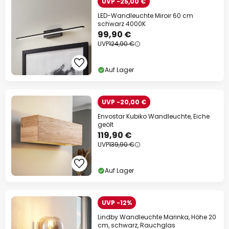
UVP -25,00 €
LED-Wandleuchte Miroir 60 cm
schwarz 4000K
99,90 €
UVP
124,90 €
Auf Lager
UVP -20,00 €
Envostar Kubiko Wandleuchte, Eiche
geölt
119,90 €
UVP
139,90 €
Auf Lager
UVP -12%
Lindby Wandleuchte Marinka, Höhe 20
cm, schwarz, Rauchglas