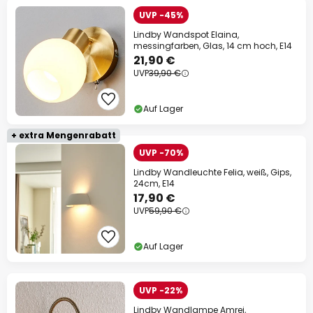
UVP -45%
Lindby Wandspot Elaina,
messingfarben, Glas, 14 cm hoch, E14
21,90 €
UVP
39,90 €
Auf Lager
+ extra Mengenrabatt
UVP -70%
Lindby Wandleuchte Felia, weiß, Gips,
24cm, E14
17,90 €
UVP
59,90 €
Auf Lager
UVP -22%
Lindby Wandlampe Amrei,