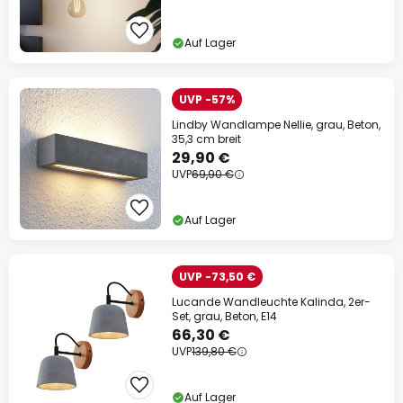
Auf Lager
UVP -57%
Lindby Wandlampe Nellie, grau, Beton,
35,3 cm breit
29,90 €
UVP
69,90 €
Auf Lager
UVP -73,50 €
Lucande Wandleuchte Kalinda, 2er-
Set, grau, Beton, E14
66,30 €
UVP
139,80 €
Auf Lager