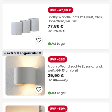
UVP -47,90 €
Lindby Wandleuchte Phil, weiß, Glas,
Höhe 21cm, 3er-Set
77,80 €
UVP
125,70 €
Auf Lager
+ extra Mengenrabatt
UVP -25%
Arcchio Wandleuchte Zuzana, rund,
weiß, G9, 13 cm breit
29,90 €
UVP
39,90 €
Auf Lager
UVP -50%