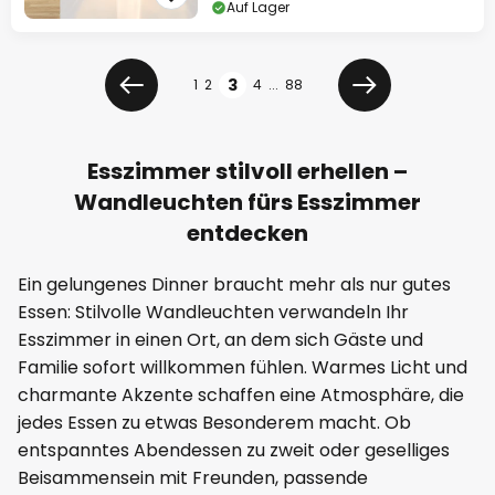
Auf Lager
Seite
Seite
3
1
2
4
...
88
Zurück
Weiter
Esszimmer stilvoll erhellen –
Wandleuchten fürs Esszimmer
entdecken
Ein gelungenes Dinner braucht mehr als nur gutes
Essen: Stilvolle Wandleuchten verwandeln Ihr
Esszimmer in einen Ort, an dem sich Gäste und
Familie sofort willkommen fühlen. Warmes Licht und
charmante Akzente schaffen eine Atmosphäre, die
jedes Essen zu etwas Besonderem macht. Ob
entspanntes Abendessen zu zweit oder geselliges
Beisammensein mit Freunden, passende