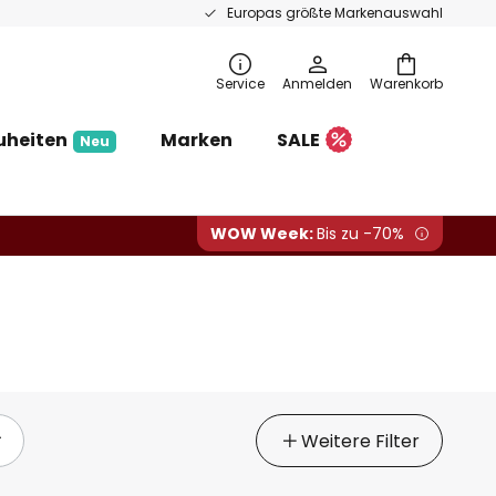
Europas größte Markenauswahl
Service
Anmelden
Warenkorb
uheiten
Marken
SALE
Neu
WOW Week:
Bis zu -70%
Weitere Filter