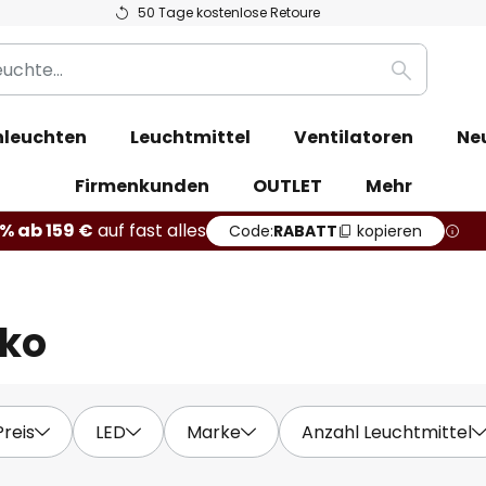
50 Tage kostenlose Retoure
Suche
leuchten
Leuchtmittel
Ventilatoren
Ne
Firmenkunden
OUTLET
Mehr
% ab 159 €
auf fast alles
Code:
RABATT
kopieren
eko
Preis
LED
Marke
Anzahl Leuchtmittel