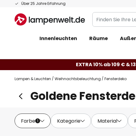
Zum
Über 25 Jahre Erfahrung
Inhalt
Finden
springen
Sie
Ihre
Innenleuchten
Räume
Außen
Leuchte...
EXTRA 10% ab 109 € & 13
Lampen & Leuchten
Weihnachtsbeleuchtung
Fensterdeko
Goldene Fensterd
Farbe
Kategorie
Material
1