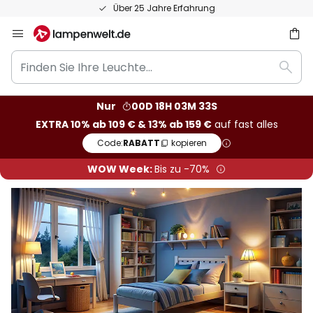
50 Tage kostenlose Retoure
Zum
Inhalt
Finden
springen
he
Such
Sie
Ihre
Nur
00D 18H 03M 31S
Leuchte...
EXTRA 10% ab 109 € & 13% ab 159 €
auf fast alles
Code:
RABATT
kopieren
WOW Week:
Bis zu -70%