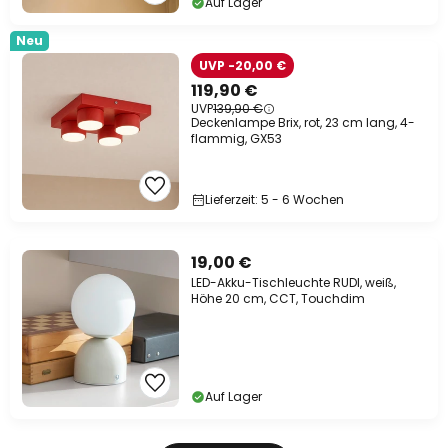
Auf Lager
Neu
UVP -20,00 €
119,90 €
UVP
139,90 €
Deckenlampe Brix, rot, 23 cm lang, 4-
flammig, GX53
Lieferzeit: 5 - 6 Wochen
19,00 €
LED-Akku-Tischleuchte RUDI, weiß,
Höhe 20 cm, CCT, Touchdim
Auf Lager