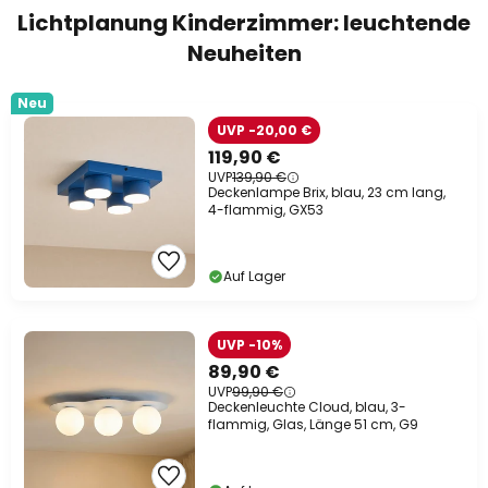
Lichtplanung Kinderzimmer: leuchtende
Neuheiten
Neu
UVP -20,00 €
119,90 €
UVP
139,90 €
Deckenlampe Brix, blau, 23 cm lang,
4-flammig, GX53
Auf Lager
UVP -10%
89,90 €
UVP
99,90 €
Deckenleuchte Cloud, blau, 3-
flammig, Glas, Länge 51 cm, G9