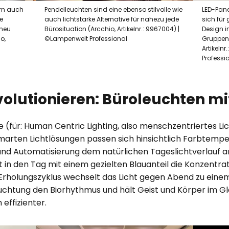
ern auch
Pendelleuchten sind eine ebenso stilvolle wie
LED-Pane
e
auch lichtstarke Alternative für nahezu jede
sich für
 neu
Bürosituation (Arcchio, Artikelnr.: 9967004) |
Design i
o,
©Lampenwelt Professional
Gruppen
Artikeln
Professi
volutionieren: Büroleuchten mi
(für: Human Centric Lighting, also menschzentriertes Lich
marten Lichtlösungen passen sich hinsichtlich Farbtemper
d Automatisierung dem natürlichen Tageslichtverlauf an.
t in den Tag mit einem gezielten Blauanteil die Konzentra
 Erholungszyklus wechselt das Licht gegen Abend zu ei
chtung den Biorhythmus und hält Geist und Körper im Gl
effizienter.