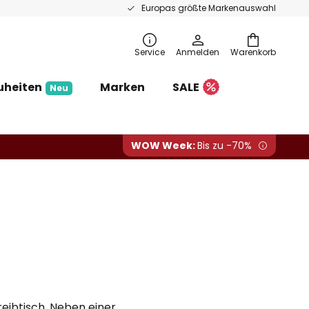
Europas größte Markenauswahl
Service
Anmelden
Warenkorb
uheiten
Marken
SALE
Neu
WOW Week:
Bis zu -70%
eibtisch, Neben einer