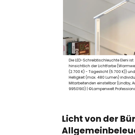
Die LED-Schreibtischleuchte Eleni ist
hinsichtlich der Lichtfarbe (Warmwe
(2.700 K) - Tageslicht (5.700 K)) und
Helligkeit (max. 480 Lumen) individ
Mitarbeitenden einstellbar (Lindby, Art
9950190) | ©Lampenwelt Profession
Licht von der Bü
Allgemeinbeleu