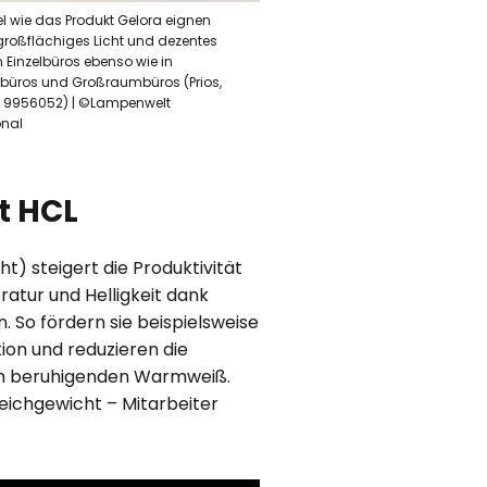
l wie das Produkt Gelora eignen
 großflächiges Licht und dezentes
n Einzelbüros ebenso wie in
büros und Großraumbüros (Prios,
r.: 9956052) | ©Lampenwelt
onal
t HCL
t) steigert die Produktivität
atur und Helligkeit dank
 So fördern sie beispielsweise
tion und reduzieren die
nem beruhigenden Warmweiß.
eichgewicht – Mitarbeiter