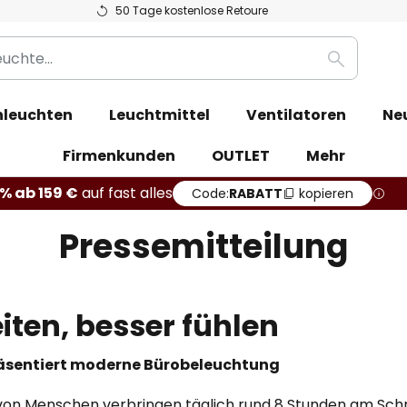
50 Tage kostenlose Retoure
Suche
leuchten
Leuchtmittel
Ventilatoren
Ne
Firmenkunden
OUTLET
Mehr
% ab 159 €
auf fast alles
Code:
RABATT
kopieren
Pressemitteilung
eiten, besser fühlen
äsentiert moderne Bürobeleuchtung
 von Menschen verbringen täglich rund 8 Stunden am Schr