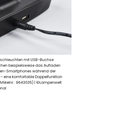
tischleuchten mit USB-Buchse
hen beispielsweise das Aufladen
men-Smartphones während der
– eine komfortable Doppelfunktion
 Artikelnr.: 9643035) | ©Lampenwelt
onal