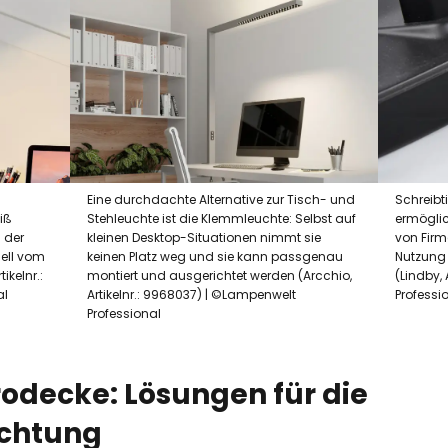
Eine durchdachte Alternative zur Tisch- und
Schreib
iß
Stehleuchte ist die Klemmleuchte: Selbst auf
ermöglic
 der
kleinen Desktop-Situationen nimmt sie
von Fir
uell vom
keinen Platz weg und sie kann passgenau
Nutzung 
ikelnr.:
montiert und ausgerichtet werden (Arcchio,
(Lindby,
al
Artikelnr.: 9968037) | ©Lampenwelt
Professi
Professional
rodecke: Lösungen für die
chtung