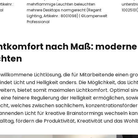
ikelnr.:
mehrflammige Leuchten beleuchten
unterstri
al
mehrere Desktops normgerecht (Regent
10025131
Lighting, Artikelnr.: 8001098) | ©Lampenwelt
Professional
ichtkomfort nach Maß: moderne
chten
e willkommene Lichtlösung, die für Mitarbeitende einen 
et Licht und Helligkeit anders. Die Möglichkeit, das Licht 
eitern, bietet somit maximalen Lichtkomfort. Optimal s
eine feinere Regulierung der Helligkeit ermöglichen, sowie
ht, welches zwischen sachlichem, konzentrationsfördern
nenden Licht für kreative Brainstormings wechseln kann
ltag, fördern die Produktivität, Kreativität und das Wohl