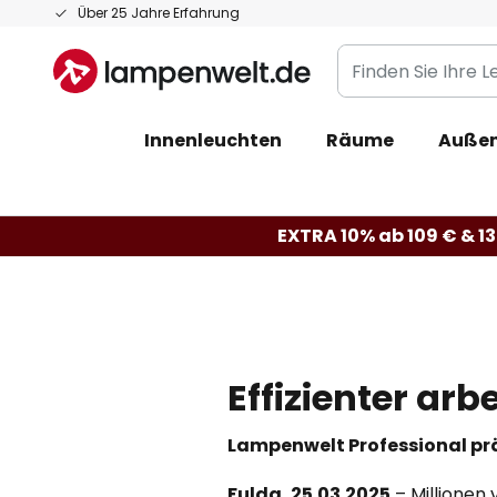
Zum
Über 25 Jahre Erfahrung
Inhalt
Finden
springen
Sie
Ihre
Innenleuchten
Räume
Außen
Leuchte...
EXTRA 10% ab 109 € & 13
Effizienter arb
Lampenwelt Professional pr
Fulda, 25.03.2025
– Millionen