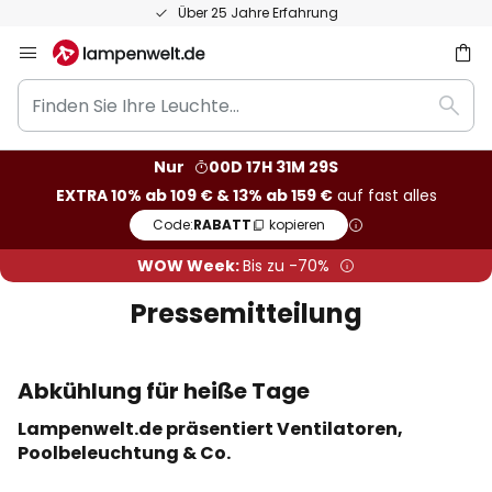
Über 25 Jahre Erfahrung
Zum
Inhalt
Finden
springen
he
Such
Sie
Ihre
Nur
00D 17H 31M 29S
Leuchte...
EXTRA 10% ab 109 € & 13% ab 159 €
auf fast alles
Code:
RABATT
kopieren
WOW Week:
Bis zu -70%
Pressemitteilung
Abkühlung für heiße Tage
Lampenwelt.de präsentiert Ventilatoren,
Poolbeleuchtung & Co.