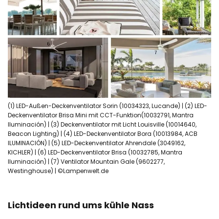
(1) LED-Außen-Deckenventilator Sorin (10034323, Lucande) | (2) LED-
Deckenventilator Brisa Mini mit CCT-Funktion(10032791, Mantra
Iluminación) | (3) Deckenventilator mit Licht Louisville (10014640,
Beacon Lighting) | (4) LED-Deckenventilator Bora (10013984, ACB
ILUMINACIÓN) | (5) LED-Deckenventilator Ahrendale (3049162,
KICHLER) | (6) LED-Deckenventilator Brisa (10032785, Mantra
Iluminación) | (7) Ventilator Mountain Gale (9602277,
Westinghouse) | ©Lampenwelt.de
Lichtideen rund ums kühle Nass