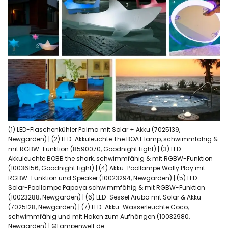
(1) LED-Flaschenkühler Palma mit Solar + Akku (7025139,
Newgarden) | (2) LED-Akkuleuchte The BOAT lamp, schwimmfähig &
mit RGBW-Funktion (8590070, Goodnight Light) | (3) LED-
Akkuleuchte BOBB the shark, schwimmfähig & mit RGBW-Funktion
(10036156, Goodnight Light) | (4) Akku-Poollampe Wally Play mit
RGBW-Funktion und Speaker (10023294, Newgarden) | (5) LED-
Solar-Poollampe Papaya schwimmfähig & mit RGBW-Funktion
(10023288, Newgarden) | (6) LED-Sessel Aruba mit Solar & Akku
(7025128, Newgarden) | (7) LED-Akku-Wasserleuchte Coco,
schwimmfähig und mit Haken zum Aufhängen (10032980,
Newgarden) | ©Lampenwelt.de