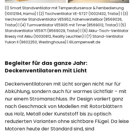
(1) Smart Standventilator mit Temperatursensor & Fernbedienung
(10012194, Hama) | (2) Tischventilator VE-5727 (10021432, Tristar) | (3)
Verchromter Standventilator VE5952, höhenverstellbar (8569026,
Tristar) | (4) Turmventilator VE5905 mit Timer (8569012, Tristar) | (5)
Standventilator VE5971 (8569029, Tristar) | (6) Akku-Tisch-Ventilator
Breezy mit Akku (10030812, Reality Leuchten) | (7) Stand-Ventilator
Yukon II (9602250, Westinghouse) | ©Lampenwelt.de
Begleiter für das ganze Jahr:
Deckenventilatoren mit Licht
Deckenventilatoren mit Licht sorgen nicht nur für
Abkühlung, sondern auch für warmes Lichtflair – mit
nur einem Stromanschluss. Ihr Design variiert ganz
nach Geschmack von Modellen mit Rotorblättern
aus Holz, Metall oder Kunststoff bis zu optisch
reduzierten Varianten ohne sichtbare Flügel. Da leise
Motoren heute der Standard sind, sind