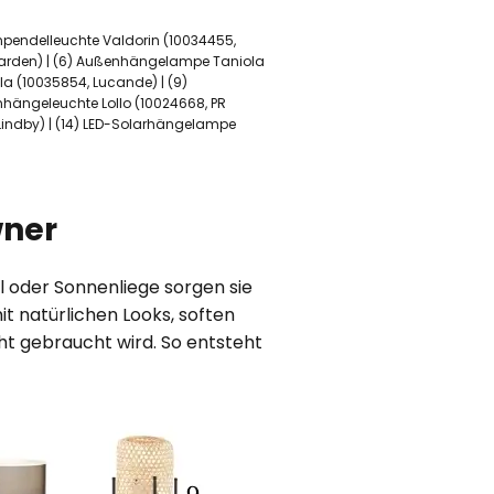
npendelleuchte Valdorin (10034455,
garden) | (6) Außenhängelampe Taniola
a (10035854, Lucande) | (9)
hängeleuchte Lollo (10024668, PR
Lindby) | (14) LED-Solarhängelampe
wner
 oder Sonnenliege sorgen sie
it natürlichen Looks, soften
cht gebraucht wird. So entsteht