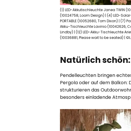
(1) LED-Akkutischleuchte Janea TWIN (1
(10024758, Loom Design) | (4) LED-Solar
PORTABLE (10052680, Tom Dixon) | (7) Pan
Akku-Tischleuchte Lavinio (10042626, Cal
Lindby) | (12) LED-Akku-Tischleuchte Ari
(10036881, Please wait to be seated) | 
Natürlich schön
Pendelleuchten bringen echtes
Pergola oder auf dem Balkon: 
strukturieren das Outdoorwoh
besonders einladende Atmosph