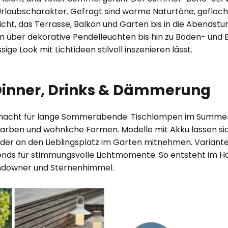
Urlaubscharakter. Gefragt sind warme Naturtöne, gefloch
cht, das Terrasse, Balkon und Garten bis in die Abendst
über dekorative Pendelleuchten bis hin zu Boden- und E
ige Look mit Lichtideen stilvoll inszenieren lässt.
r Dinner, Drinks & Dämmerung
emacht für lange Sommerabende: Tischlampen im Summer
 Farben und wohnliche Formen. Modelle mit Akku lassen s
oder an den Lieblingsplatz im Garten mitnehmen. Variant
nds für stimmungsvolle Lichtmomente. So entsteht im 
ndowner und Sternenhimmel.