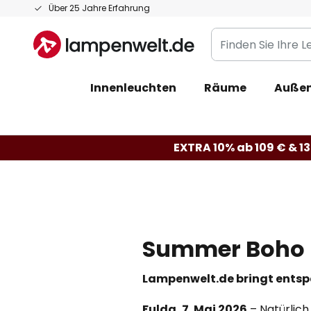
Zum
Über 25 Jahre Erfahrung
Inhalt
Finden
springen
Sie
Ihre
Innenleuchten
Räume
Außen
Leuchte...
EXTRA 10% ab 109 € & 13
Summer Boho
Lampenwelt.de bringt entspa
Fulda, 7. Mai 2026
– Natürlich