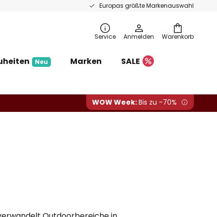
Europas größte Markenauswahl
Service
Anmelden
Warenkorb
uheiten
Marken
SALE
Neu
WOW Week:
Bis zu -70%
 verwandelt Outdoorbereiche in