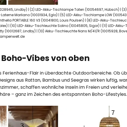
0028945, Lindby) | (2) LED-Akku-Tischlampe Taten (10054697, Hübsch) | (
-Laterne Marliano (10031934, Eglo) | (5) LED-Akku-Tischlampe LOW (10054
thella PORTABLE 160 V3 (10041800, Louis Poulsen) | (8) LED-Akku-Tischleucht
ex) | (10) LED-Akku-Tischleuchte Solino (10045805, Sigor) | (11) LED-Akku-T
etty (10012687, Lindby) | (13) Akku-Tischleuchte Nans M/41/R (10015928, Bo
©Lampenwelt.de
: Boho-Vibes von oben
 Ferienhaus-Flair in überdachte Outdoorbereiche. Ob üb
Designs aus Rattan, Bambus und Seegras wirken luftig, w
nzimmer, schaffen wohnliche Inseln im Freien und verle
äre – ganz im Zeichen des entspannten Boho-Lifestyles.