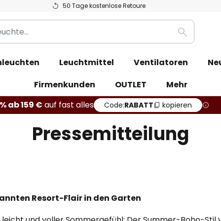
50 Tage kostenlose Retoure
Suche
leuchten
Leuchtmittel
Ventilatoren
Ne
Firmenkunden
OUTLET
Mehr
% ab 159 €
auf fast alles
Code:
RABATT
kopieren
Pressemitteilung
nnten Resort-Flair in den Garten
, leicht und voller Sommergefühl: Der Summer-Boho-Stil