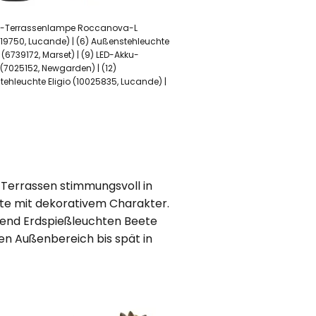
-LED-Terrassenlampe Roccanova-L
019750, Lucande) | (6) Außenstehleuchte
(6739172, Marset) | (9) LED-Akku-
 (7025152, Newgarden) | (12)
tehleuchte Eligio (10025835, Lucande) |
Terrassen stimmungsvoll in
kte mit dekorativem Charakter.
end Erdspießleuchten Beete
den Außenbereich bis spät in