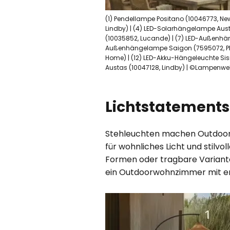
(1) Pendellampe Positano (10046773, Ne
Lindby) | (4) LED-Solarhängelampe Aus
(10035852, Lucande) | (7) LED-Außenhä
Außenhängelampe Saigon (7595072, PR H
Home) | (12) LED-Akku-Hängeleuchte Sis
Austas (10047128, Lindby) | ©Lampenwel
Lichtstatement
Stehleuchten machen Outdoor-L
für wohnliches Licht und stilvo
Formen oder tragbare Varianten 
ein Outdoorwohnzimmer mit e