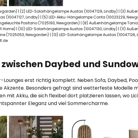
wgarden) | (2) LED-Solarhängelampe Austas (10047129, Lindby) | (3) Auße
tas (10047127, Lindby) | (5) LED-Akku-Hängelampe Conta (10023229, New
ngeleuchte Positano (7025193, Newgarden) | (8) Außenhängelampe Taniol
ome) | (10) LED-Solarhängelampe Austas (10047130, Lindby) | (11) Außen
ine (7025053, Newgarden) | (13) LED-Solarhängelampe Austas (10047126, 
t.de
s zwischen Daybed und Sundo
ounges erst richtig komplett. Neben Sofa, Daybed, Pool
lle Akzente. Besonders gefragt sind wetterfeste Modelle m
mit Akku, die sich flexibel dort platzieren lassen, wo Li
ntspannter Eleganz und viel Sommercharme.