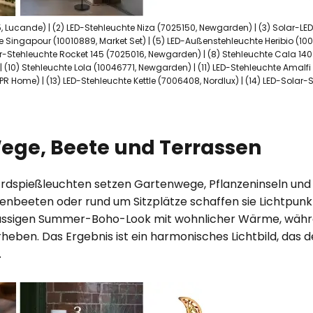
, Lucande) | (2) LED-Stehleuchte Niza (7025150, Newgarden) | (3) Solar
e Singapour (10010889, Market Set) | (5) LED-Außenstehleuchte Heribio (10
ar-Stehleuchte Rocket 145 (7025016, Newgarden) | (8) Stehleuchte Cala 140 
(10) Stehleuchte Lola (10046771, Newgarden) | (11) LED-Stehleuchte Amalfi
 Home) | (13) LED-Stehleuchte Kettle (7006408, Nordlux) | (14) LED-Solar-S
ege, Beete und Terrassen
rdspießleuchten setzen Gartenwege, Pflanzeninseln und 
enbeeten oder rund um Sitzplätze schaffen sie Lichtpun
lässigen Summer-Boho-Look mit wohnlicher Wärme, währ
heben. Das Ergebnis ist ein harmonisches Lichtbild, das 
.