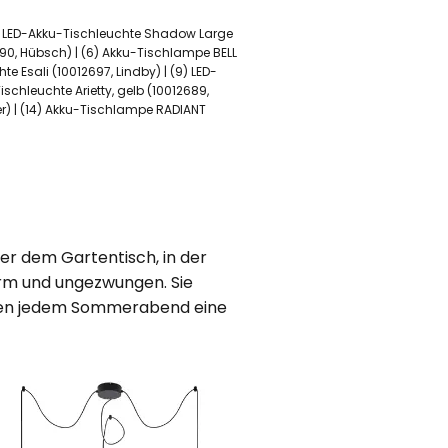
3) LED-Akku-Tischleuchte Shadow Large
390, Hübsch) | (6) Akku-Tischlampe BELL
e Esali (10012697, Lindby) | (9) LED-
ischleuchte Arietty, gelb (10012689,
ver) | (14) Akku-Tischlampe RADIANT
er dem Gartentisch, in der
arm und ungezwungen. Sie
ihen jedem Sommerabend eine