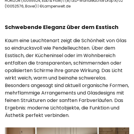
HORIZON (10055524, Ebb & Flow) | (8) LED-Wandleuchte Drop A/02
(10052576, Bover) | ©Lampenwelt.de
Schwebende Eleganz über dem Esstisch
Kaum eine Leuchtenart zeigt die Schönheit von Glas
so eindrucksvoll wie Pendelleuchten. Über dem
Esstisch, der Kücheninsel oder im Wohnbereich
entfalten die transparenten, schimmernden oder
opalisierten Schirme ihre ganze Wirkung. Das Licht
wirkt weich, warm und beinahe schwerelos.
Besonders angesagt sind aktuell organische Formen,
mehrflammige Arrangements und Glasdesigns mit
feinen Strukturen oder sanften Farbverläufen. Das
Ergebnis: moderne Lichtobjekte, die Funktion und
Ästhetik perfekt verbinden.