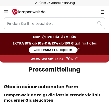
50 Tage kostenlose Retoure
Zum
Inhalt
Finden
springen
he
Such
Sie
Ihre
Nur
02D 06H 37M 02S
Leuchte...
EXTRA 10% ab 109 € & 13% ab 159 €
auf fast alles
Code:
RABATT
kopieren
WOW Week:
Bis zu -70%
Pressemitteilung
Glas in seiner schönsten Form
Lampenwelt.de zeigt die faszinierende Vielfalt
moderner Glasleuchten