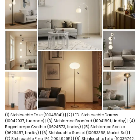
(1) Stehleuchte Faze (10045841) | (2) LED-Stehleuchte Darrow
(10042037, Lucande) | (3) Stehlampe Branford (10041891, Lindby) | (4)
Bogenlampe Cynthia (9624573, Lindby) | (5) Stehlampe Sonika
(9626457, Lindby) | (6) Stehleuchte Sunset (10053358, Market Set) |
(7) Stehleuchte Etno LP4 (10049295) | (8) Stehleuchte Lelia (10035742,