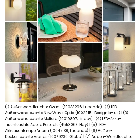
(1) Außenwandleuchte Ovaali (10033296, Lucande) | (2) LED-
Außenwandleuchte New Wave Optic (10028151, Design by us) | (3)
Außenwandleuchte Meliora (10019807, Lindby) | (4) LED-Akku-
Tischleuchte Apollo Portable (4553063, Hay) | (5) LED-
Akkutischlampe Anoria (10047136, Lucande) | (6) Außen-
Deckenleuchte Vranos (10029230, Globo) | (7) Außen-Wandleuchte