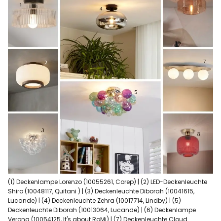
(1) Deckenlampe Lorenzo (10055261, Corep) | (2) LED-Deckenleuchte
Shiro (10048117, Quitani ) | (3) Deckenleuchte Diborah (10041615,
Lucande) | (4) Deckenleuchte Zehra (10017714, Lindby) | (5)
Deckenleuchte Diborah (10013064, Lucande) | (6) Deckenlampe
Verona (10054125, It's about RoMi) | (7) Deckenleuchte Cloud