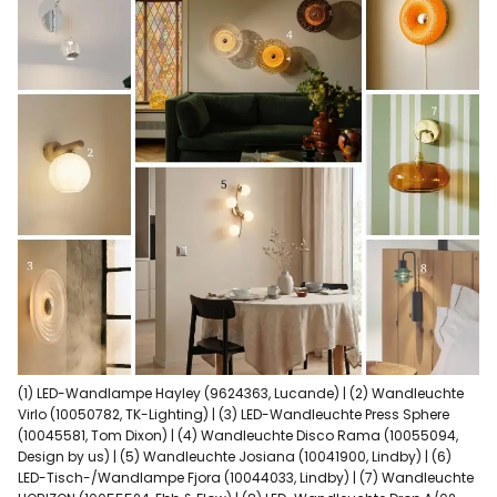
(1) LED-Wandlampe Hayley (9624363, Lucande) | (2) Wandleuchte
Virlo (10050782, TK-Lighting) | (3) LED-Wandleuchte Press Sphere
(10045581, Tom Dixon) | (4) Wandleuchte Disco Rama (10055094,
Design by us) | (5) Wandleuchte Josiana (10041900, Lindby) | (6)
LED-Tisch-/Wandlampe Fjora (10044033, Lindby) | (7) Wandleuchte