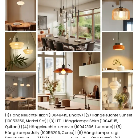
(1) Hängeleuchte Hikari (10048415, Lindby) | (2) Hängeleuchte Sunset
(10053350, Market Set) | (3) LED-Hängelampe Shiro (10048115,
Quitani) | (4) Hängeleuchte Lumavia (10042396, Lucande) | (5)
Hängelampe Jolly (10055296, Corep) | (6) Hängelampe Luigi