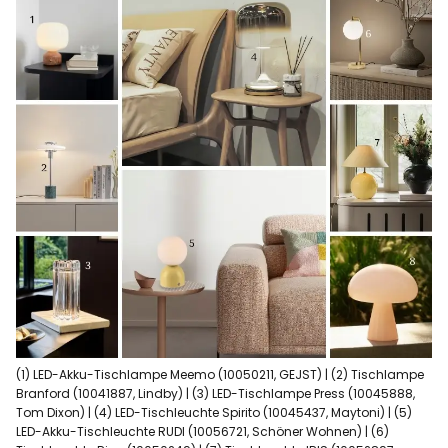
(1) LED-Akku-Tischlampe Meemo (10050211, GEJST) | (2) Tischlampe
Branford (10041887, Lindby) | (3) LED-Tischlampe Press (10045888,
Tom Dixon) | (4) LED-Tischleuchte Spirito (10045437, Maytoni) | (5)
LED-Akku-Tischleuchte RUDI (10056721, Schöner Wohnen) | (6)