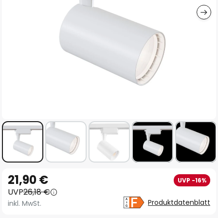
Zum
21,90 €
UVP -16%
Anfang
UVP
26,18 €
der
Produktdatenblatt
inkl. MwSt.
Bildgalerie