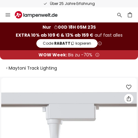
Über 25 Jahre Erfahrung
Zum
Inhalt
springen
he
Nur
00D 18H 05M 22S
EXTRA 10% ab 109 € & 13% ab 159 €
auf fast alles
Code:
RABATT
kopieren
WOW Week:
Bis zu -70%
Maytoni Track Lighting
Zum
Ende
der
Bildgalerie
springen