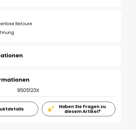
tenlose Retoure
chnung
mationen
ormationen
9505123X
Haben Sie Fragen zu
duktdetails
diesem Artikel?