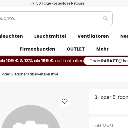
50 Tage kostenlose Retoure
Suche
leuchten
Leuchtmittel
Ventilatoren
Ne
Firmenkunden
OUTLET
Mehr
b 109 € & 13% ab 159 €
auf fast alles
Code:
RABATT
ko
- oder 5-facher Kabelverteiler IP44
3- oder 5-fach
inkl. MwSt.