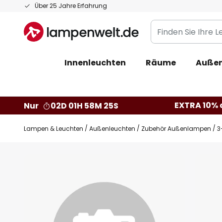
Zum
Über 25 Jahre Erfahrung
Inhalt
Finden
springen
Sie
Ihre
Innenleuchten
Räume
Außen
Leuchte...
EXTRA 10% a
Nur
02D 01H 58M 24S
Lampen & Leuchten
Außenleuchten
Zubehör Außenlampen
3
Zum
Ende
der
Bildgalerie
springen