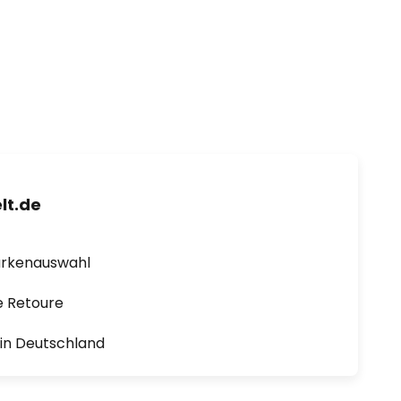
lt.de
arkenauswahl
e Retoure
1 in Deutschland