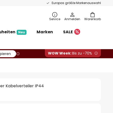
Europas größte Markenauswahl
Service
Anmelden
Warenkorb
uheiten
Marken
SALE
Neu
WOW Week:
Bis zu -70%
pieren
er Kabelverteiler IP44