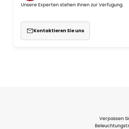
Leuchtenserie wurde in Deutschl
Unsere Experten stehen Ihnen zur Verfügung.
und auch die Leuchten werden a
gefertigt.
Kontaktieren Sie uns
Zukunftsweisende Lichttechnik wi
Tischleuchte sichergestellt. Zwi
Schichten dienen organische, Lic
Leuchtmittel und spenden Licht, 
Verpassen Si
Beleuchtungstr