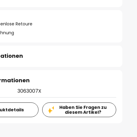
tenlose Retoure
chnung
mationen
ormationen
3063007X
Haben Sie Fragen zu
duktdetails
diesem Artikel?