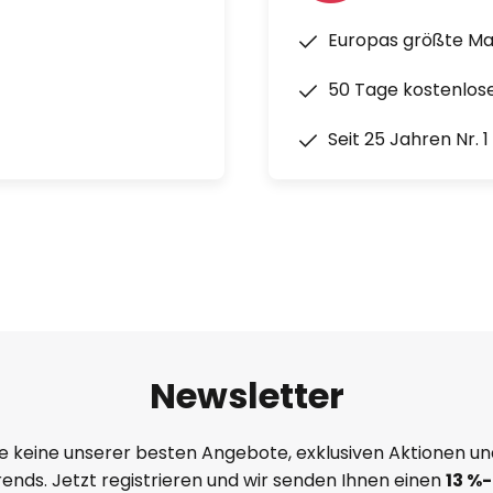
and entwickelt und patentiert
usnahmslos in Deutschland
Europas größte M
50 Tage kostenlos
rd mit den OLEDs in der
Seit 25 Jahren Nr. 
schen zwei stromleitenden
ht emittierende Dioden als
solange Strom fließt.
Newsletter
e keine unserer besten Angebote, exklusiven Aktionen un
ends. Jetzt registrieren und wir senden Ihnen einen
13
%
-