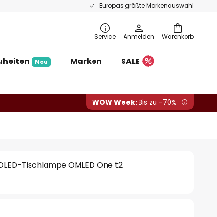
Europas größte Markenauswahl
Service
Anmelden
Warenkorb
uheiten
Marken
SALE
Neu
WOW Week:
Bis zu -70%
 OLED-Tischlampe OMLED One t2