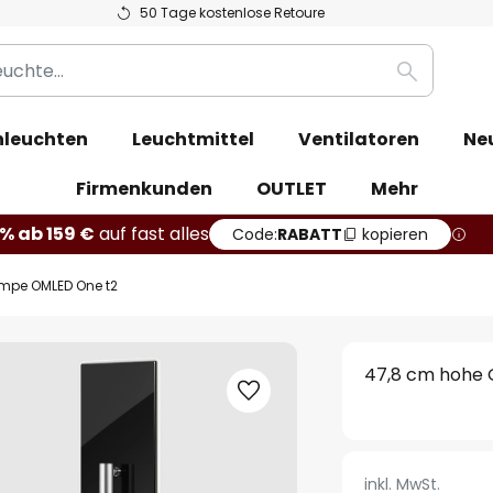
50 Tage kostenlose Retoure
Suche
leuchten
Leuchtmittel
Ventilatoren
Ne
Firmenkunden
OUTLET
Mehr
% ab 159 €
auf fast alles
Code:
RABATT
kopieren
mpe OMLED One t2
47,8 cm hohe
inkl. MwSt.