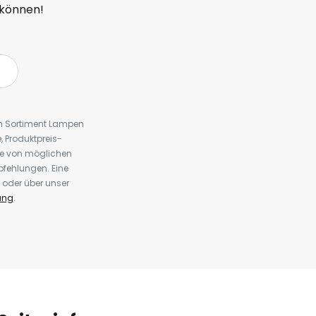
 können!
em Sortiment Lampen
 Produktpreis-
te von möglichen
fehlungen. Eine
 oder über unser
ung
.