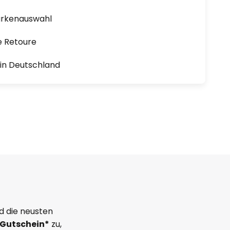
arkenauswahl
e Retoure
1 in Deutschland
d die neusten
Gutschein*
zu,