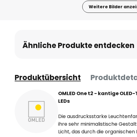
Weitere Bilder anze
Zum
Anfang
der
Bildgalerie
Ähnliche Produkte entdecken
springen
Produktübersicht
Produktdeta
OMLED One t2 - kantige OLED
LEDs
Die ausdrucksstarke Leuchtenfa
ihre sehr minimalistische Gestal
Licht, das durch die organischen