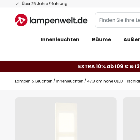
Zum
Über 25 Jahre Erfahrung
Inhalt
Finden
springen
Sie
Ihre
Innenleuchten
Räume
Außen
Leuchte...
EXTRA 10% ab 109 € & 13
Lampen & Leuchten
Innenleuchten
47,8 cm hohe OLED-Tischla
Zum
Ende
der
Bildgalerie
springen