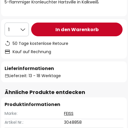
springen
5-flammiger Kronleuchter Hartsville in Kalkweiß
In den Warenkorb
1
50 Tage kostenlose Retoure
Kauf auf Rechnung
Lieferinformationen
Lieferzeit: 13 - 18 Werktage
Ähnliche Produkte entdecken
Produktinformationen
Marke:
FEISS
Artikel Nr.:
3048858