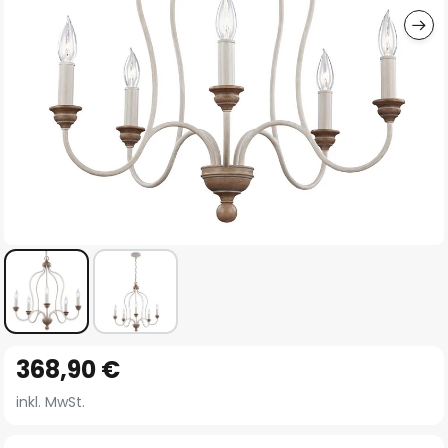
Zum
368,90 €
Anfang
der
inkl. MwSt.
Bildgalerie