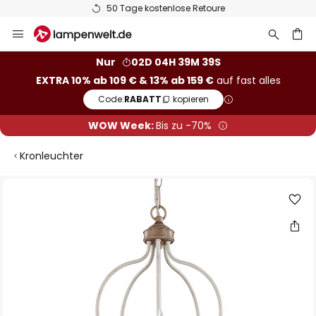
50 Tage kostenlose Retoure
Zum
Inhalt
springen
he
Nur
02D 04H 39M 39S
EXTRA 10% ab 109 € & 13% ab 159 €
auf fast alles
Code:
RABATT
kopieren
WOW Week:
Bis zu -70%
Kronleuchter
Zum
Ende
der
Bildgalerie
springen