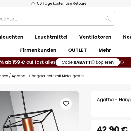
50 Tage kostenlose Retoure
Suche
leuchten
Leuchtmittel
Ventilatoren
Ne
Firmenkunden
OUTLET
Mehr
% ab 159 €
auf fast alles
Code:
RABATT
kopieren
mpen
Agatha - Hängeleuchte mit Metallgestell
Agatha - Hänge
42,90 €