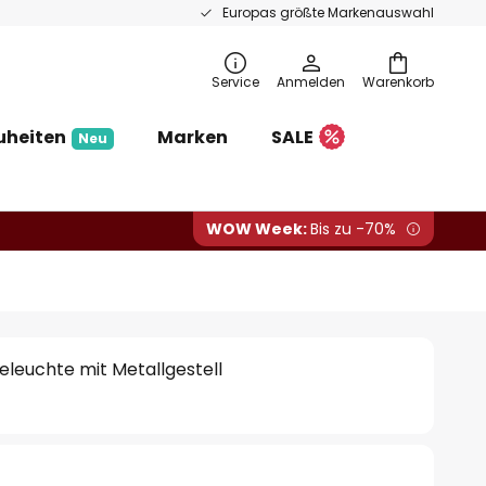
Europas größte Markenauswahl
Service
Anmelden
Warenkorb
uheiten
Marken
SALE
Neu
WOW Week:
Bis zu -70%
leuchte mit Metallgestell