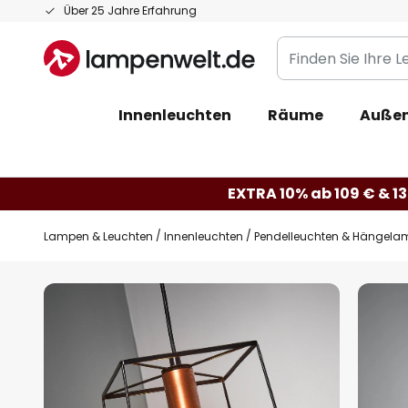
Zum
Über 25 Jahre Erfahrung
Inhalt
Finden
springen
Sie
Ihre
Innenleuchten
Räume
Außen
Leuchte...
EXTRA 10% ab 109 € & 13
Lampen & Leuchten
Innenleuchten
Pendelleuchten & Hängela
Zum
Ende
der
Bildgalerie
springen