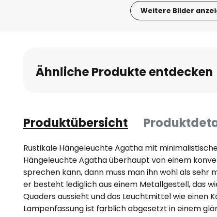
Weitere Bilder anze
Zum
Anfang
der
Bildgalerie
Ähnliche Produkte entdecken
springen
Produktübersicht
Produktdeta
Rustikale Hängeleuchte Agatha mit minimalistisc
Hängeleuchte Agatha überhaupt von einem konve
sprechen kann, dann muss man ihn wohl als sehr m
er besteht lediglich aus einem Metallgestell, das 
Quaders aussieht und das Leuchtmittel wie einen Kä
Lampenfassung ist farblich abgesetzt in einem gl