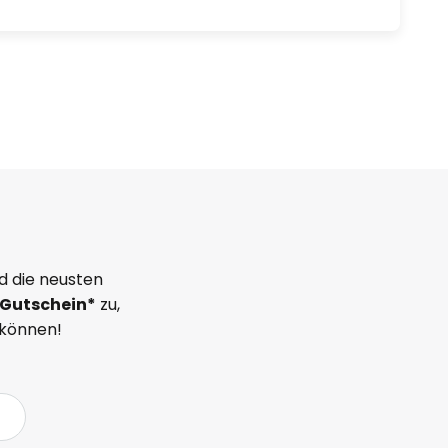
d die neusten
Gutschein*
zu,
 können!