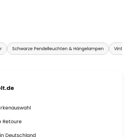
r
Schwarze Pendelleuchten & Hängelampen
Vintage P
lt.de
arkenauswahl
e Retoure
1 in Deutschland