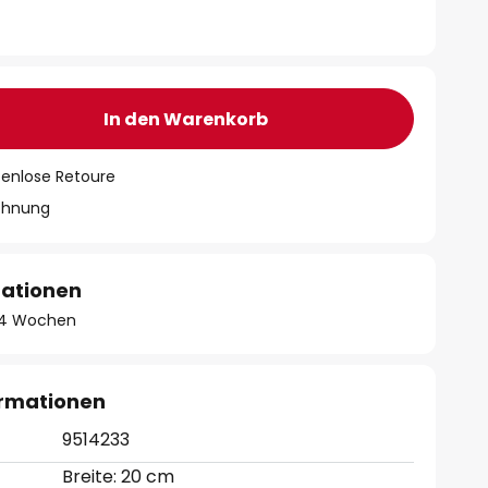
In den Warenkorb
tenlose Retoure
chnung
mationen
 - 4 Wochen
ormationen
9514233
Breite: 20 cm