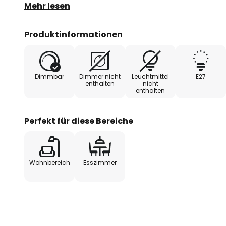
Optisch am besten wirkt die Hängeleuchte Agatha
Mehr lesen
einem Leuchtmittel im Vintage-Look bestückt.
Produktinformationen
Dimmbar
Dimmer nicht
Leuchtmittel
E27
enthalten
nicht
enthalten
Perfekt für diese Bereiche
Wohnbereich
Esszimmer