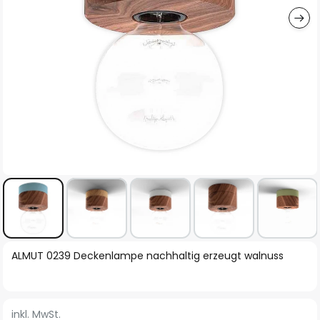
Zum
ALMUT 0239 Deckenlampe nachhaltig erzeugt walnuss
Anfang
der
Bildgalerie
inkl. MwSt.