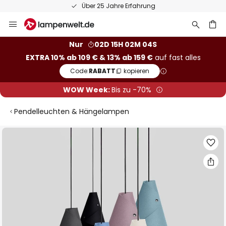
Über 25 Jahre Erfahrung
Zum
Inhalt
springen
he
Nur
02D 15H 02M 04S
EXTRA 10% ab 109 € & 13% ab 159 €
auf fast alles
Code:
RABATT
kopieren
WOW Week:
Bis zu -70%
Pendelleuchten & Hängelampen
Zum
Ende
der
Bildgalerie
springen