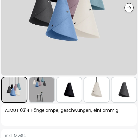
Zum
ALMUT 0314 Hängelampe, geschwungen, einflammig
Anfang
der
Bildgalerie
inkl. MwSt.