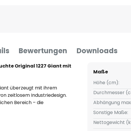
ils
Bewertungen
Downloads
chte Original 1227 Giant mit
Maße
Höhe (cm):
Giant überzeugt mit ihrem
Durchmesser (c
n zeitlosem Industriedesign.
ichen Bereich – die
Abhängung max
Umgebungsbeleuchtung des
Sonstige Maße:
 hippen Loftwohnung sowie
Nettogewicht (k
gemütlichen Lounge. Durch ihre