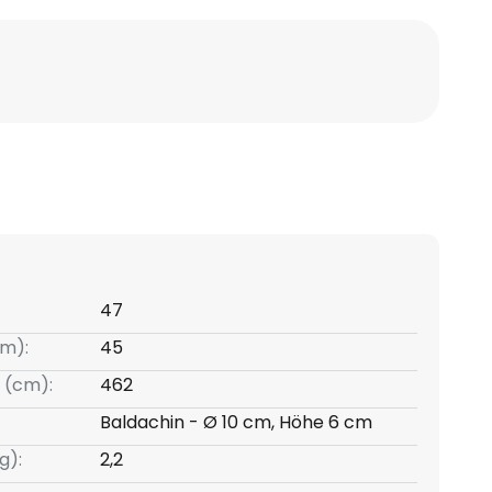
47
m):
45
 (cm):
462
Baldachin - Ø 10 cm, Höhe 6 cm
g):
2,2