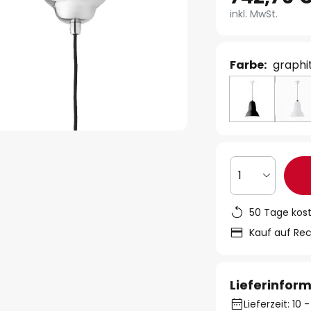
inkl. MwSt.
Farbe:
graphi
1
50 Tage kos
Kauf auf Re
Lieferinfor
Lieferzeit: 10