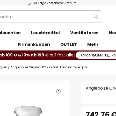
50 Tage kostenlose Retoure
Suche
leuchten
Leuchtmittel
Ventilatoren
Ne
Firmenkunden
OUTLET
Mehr
b 109 € & 13% ab 159 €
auf fast alles
Code:
RABATT
ko
mpen
Anglepoise Original 1227 Giant Hängelampe grau
Anglepoise Ori
742,76 