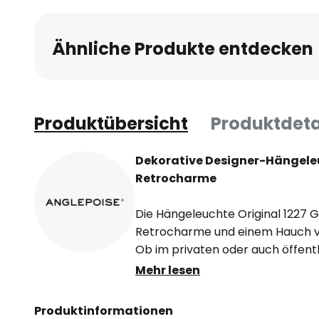
Ähnliche Produkte entdecken
Produktübersicht
Produktdeta
Dekorative Designer-Hängeleu
Retrocharme
Die Hängeleuchte Original 1227 
Retrocharme und einem Hauch vo
Ob im privaten oder auch öffentl
Hängeleuchte eignet sich zur 
Mehr lesen
heimischen Wohnzimmers, einer
einer angesagten Boutique oder 
Produktinformationen