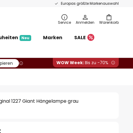
Europas größte Markenauswahl
Service
Anmelden
Warenkorb
uheiten
Marken
SALE
Neu
WOW Week:
Bis zu -70%
pieren
ginal 1227 Giant Hängelampe grau
€