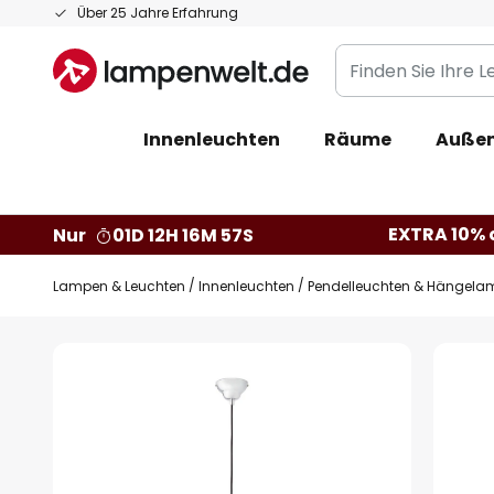
Zum
Über 25 Jahre Erfahrung
Inhalt
Finden
springen
Sie
Ihre
Innenleuchten
Räume
Außen
Leuchte...
EXTRA 10% a
Nur
01D 12H 16M 56S
Lampen & Leuchten
Innenleuchten
Pendelleuchten & Hängela
Zum
Ende
der
Bildgalerie
springen