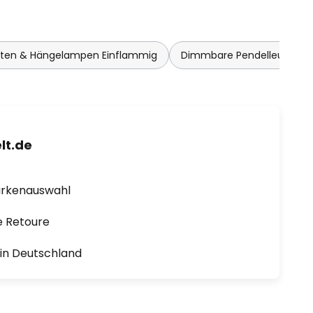
hten & Hängelampen Einflammig
Dimmbare Pendelleuchte
lt.de
arkenauswahl
e Retoure
1 in Deutschland