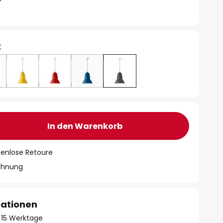
t
In den Warenkorb
tenlose Retoure
chnung
mationen
 - 15 Werktage