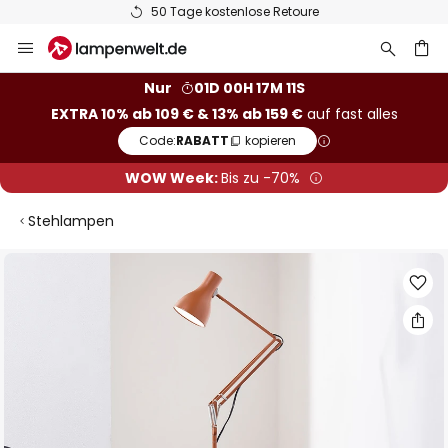
50 Tage kostenlose Retoure
Zum
Inhalt
springen
he
Nur
01D 00H 17M 10S
EXTRA 10% ab 109 € & 13% ab 159 €
auf fast alles
Code:
RABATT
kopieren
WOW Week:
Bis zu -70%
Stehlampen
Zum
Ende
der
Bildgalerie
springen