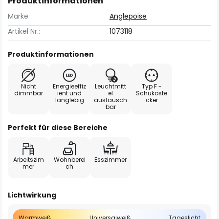
Produktinformationen
Marke:
Anglepoise
Artikel Nr.:
1073118
Produktinformationen
Nicht
Energieeffiz
Leuchtmitt
Typ F -
dimmbar
ient und
el
Schukoste
langlebig
austausch
cker
bar
Perfekt für diese Bereiche
Arbeitszim
Wohnberei
Esszimmer
mer
ch
Lichtwirkung
Warmweiß
Universalweiß
Tageslicht