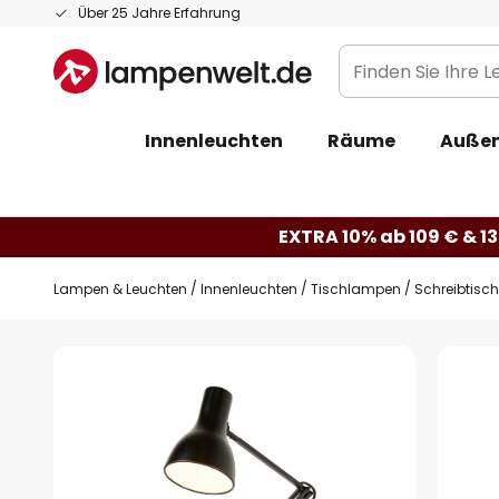
Zum
Über 25 Jahre Erfahrung
Inhalt
Finden
springen
Sie
Ihre
Innenleuchten
Räume
Außen
Leuchte...
EXTRA 10% ab 109 € & 13
Lampen & Leuchten
Innenleuchten
Tischlampen
Schreibtisc
Zum
Ende
der
Bildgalerie
springen