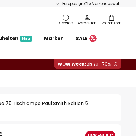
Europas größte Markenauswahl
Service
Anmelden
Warenkorb
uheiten
Marken
SALE
Neu
WOW Week:
Bis zu -70%
e 75 Tischlampe Paul Smith Edition 5
€
UVP -91,11 €