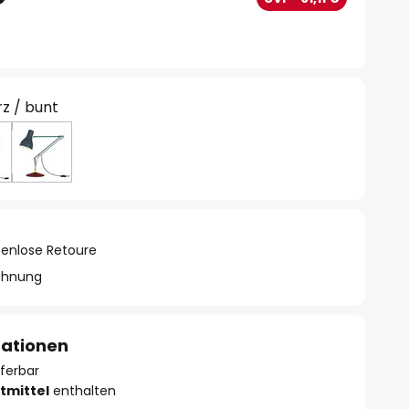
z / bunt
tenlose Retoure
chnung
mationen
eferbar
tmittel
enthalten