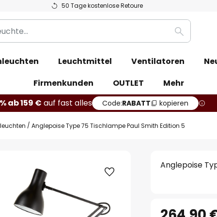
50 Tage kostenlose Retoure
Suche
leuchten
Leuchtmittel
Ventilatoren
Ne
Firmenkunden
OUTLET
Mehr
% ab 159 €
auf fast alles
Code:
RABATT
kopieren
hleuchten
Anglepoise Type 75 Tischlampe Paul Smith Edition 5
Anglepoise Typ
264,90 