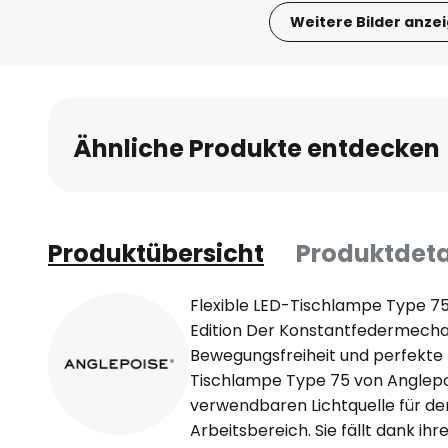
Weitere Bilder anze
Zum
Anfang
der
Bildgalerie
Ähnliche Produkte entdecken
springen
Produktübersicht
Produktdeta
Flexible LED-Tischlampe Type 75
Edition Der Konstantfedermecha
Bewegungsfreiheit und perfekte
Tischlampe Type 75 von Anglepois
verwendbaren Lichtquelle für de
Arbeitsbereich. Sie fällt dank ih