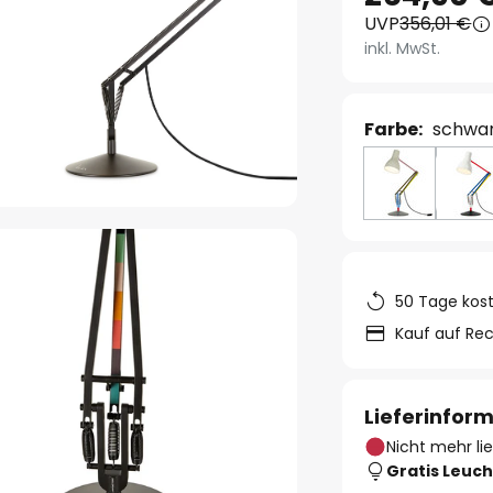
UVP
356,01 €
inkl. MwSt.
Farbe:
schwar
50 Tage kos
Kauf auf Re
Lieferinfor
Nicht mehr li
Gratis Leuch