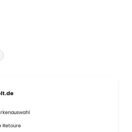
lt.de
arkenauswahl
e Retoure