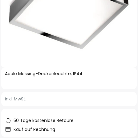
Zum
Apolo Messing-Deckenleuchte, IP44
Anfang
der
Bildgalerie
inkl. MwSt.
springen
50 Tage kostenlose Retoure
Kauf auf Rechnung