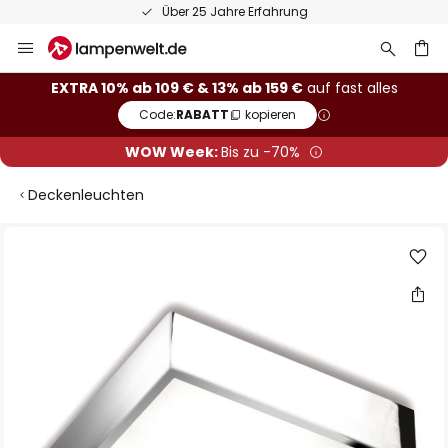
Über 25 Jahre Erfahrung
Zum
Inhalt
springen
he
EXTRA 10% ab 109 € & 13% ab 159 €
auf fast alles
Code:
RABATT
kopieren
WOW Week:
Bis zu -70%
Deckenleuchten
Zum
Ende
der
Bildgalerie
springen