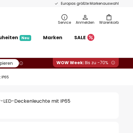
Europas größte Markenauswahl
Service
Anmelden
Warenkorb
uheiten
Marken
SALE
Neu
WOW Week:
Bis zu -70%
pieren
 IP65
r-LED-Deckenleuchte mit IP65