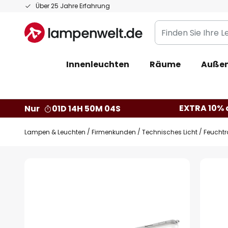
Zum
Über 25 Jahre Erfahrung
Inhalt
Finden
springen
Sie
Ihre
Innenleuchten
Räume
Außen
Leuchte...
EXTRA 10% a
Nur
01D 14H 50M 04S
Lampen & Leuchten
Firmenkunden
Technisches Licht
Feucht
Zum
Ende
der
Bildgalerie
springen