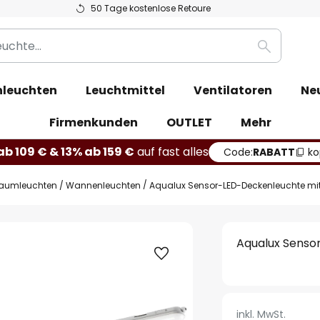
50 Tage kostenlose Retoure
Suche
leuchten
Leuchtmittel
Ventilatoren
Ne
Firmenkunden
OUTLET
Mehr
b 109 € & 13% ab 159 €
auf fast alles
Code:
RABATT
ko
raumleuchten / Wannenleuchten
Aqualux Sensor-LED-Deckenleuchte mit
Aqualux Senso
inkl. MwSt.