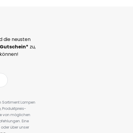
d die neusten
Gutschein*
zu,
 können!
em Sortiment Lampen
 Produktpreis-
te von möglichen
fehlungen. Eine
 oder über unser