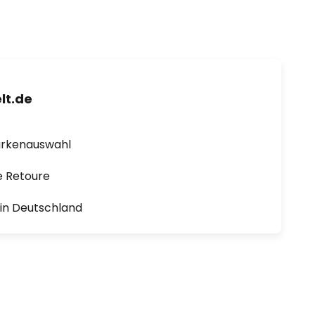
lt.de
arkenauswahl
e Retoure
1 in Deutschland