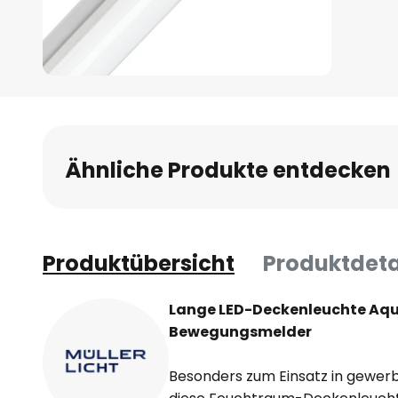
Zum
Anfang
der
Bildgalerie
Ähnliche Produkte entdecken
springen
Produktübersicht
Produktdeta
Lange LED-Deckenleuchte Aqu
Bewegungsmelder
Besonders zum Einsatz in gewerb