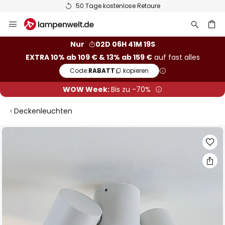
50 Tage kostenlose Retoure
Zum
Inhalt
springen
he
Nur
02D 06H 41M 18S
EXTRA 10% ab 109 € & 13% ab 159 €
auf fast alles
Code:
RABATT
kopieren
WOW Week:
Bis zu -70%
Deckenleuchten
Zum
Ende
der
Bildgalerie
springen