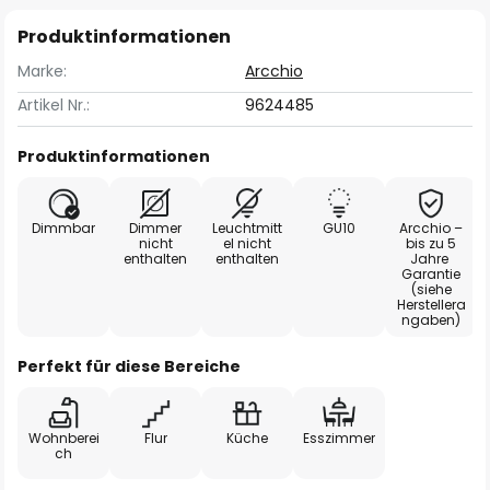
Produktinformationen
Marke:
Arcchio
Artikel Nr.:
9624485
Produktinformationen
Dimmbar
Dimmer
Leuchtmitt
GU10
Arcchio –
nicht
el nicht
bis zu 5
enthalten
enthalten
Jahre
Garantie
(siehe
Herstellera
ngaben)
Perfekt für diese Bereiche
Wohnberei
Flur
Küche
Esszimmer
ch