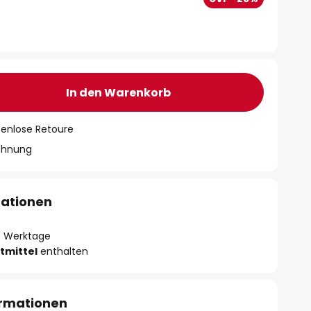
In den Warenkorb
tenlose Retoure
chnung
mationen
- 3 Werktage
tmittel
enthalten
ormationen