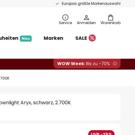
Europas größte Markenauswahl
Service
Anmelden
Warenkorb
uheiten
Marken
SALE
Neu
WOW Week:
Bis zu -70%
.700K
wnlight Aryx, schwarz, 2.700K
UVP -25%