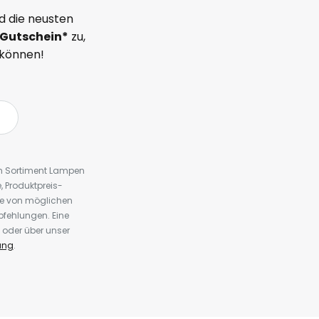
d die neusten
Gutschein*
zu,
 können!
em Sortiment Lampen
 Produktpreis-
te von möglichen
fehlungen. Eine
 oder über unser
ung
.