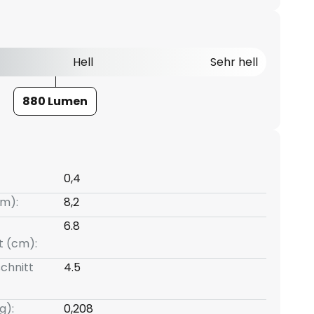
Hell
Sehr hell
880 Lumen
0,4
m):
8,2
6.8
t (cm):
chnitt
4.5
g):
0,208