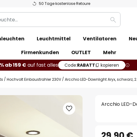
50 Tage kostenlose Retoure
Suche
leuchten
Leuchtmittel
Ventilatoren
Ne
Firmenkunden
OUTLET
Mehr
% ab 159 €
auf fast alles
Code:
RABATT
kopieren
ts
Hochvolt Einbaustrahler 230V
Arcchio LED-Downlight Aryx, schwarz, 2
Arcchio LED-Do
29,90 €