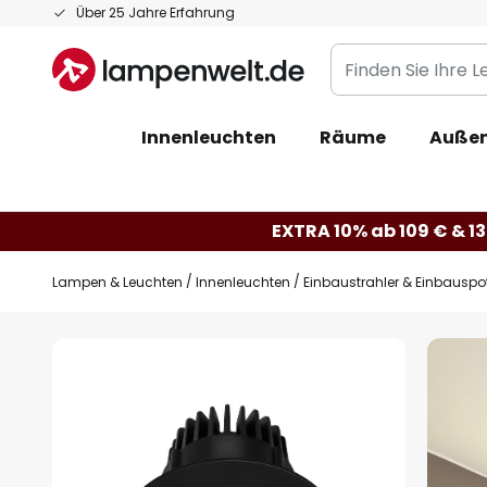
Zum
Über 25 Jahre Erfahrung
Inhalt
Finden
springen
Sie
Ihre
Innenleuchten
Räume
Außen
Leuchte...
EXTRA 10% ab 109 € & 13
Lampen & Leuchten
Innenleuchten
Einbaustrahler & Einbauspo
Zum
Ende
der
Bildgalerie
springen