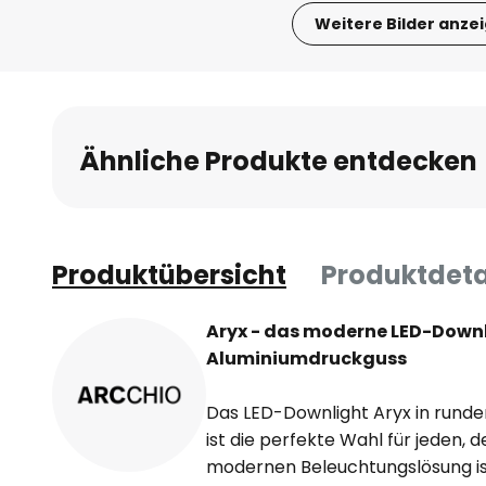
Weitere Bilder anze
Zum
Anfang
der
Bildgalerie
Ähnliche Produkte entdecken
springen
Produktübersicht
Produktdeta
Aryx - das moderne LED-Down
Aluminiumdruckguss
Das LED-Downlight Aryx in rund
ist die perfekte Wahl für jeden, 
modernen Beleuchtungslösung is