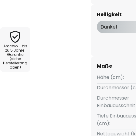
me und gemütliche Atmosphäre
immer, Arbeitszimmer oder
Helligkeit
n LED-Lichtquelle ist das
rend und bietet eine lange
Dunkel
sorgt dafür, dass es auch im
kann. Ein Dimmer ist nicht
Arcchio – bis
barkeit über einen externen
zu 5 Jahre
Garantie
n.
(siehe
Herstellerang
Maße
aben)
Höhe (cm):
Durchmesser (c
Durchmesser
Einbauausschnit
Tiefe Einbauauss
(cm):
Nettogewicht (k