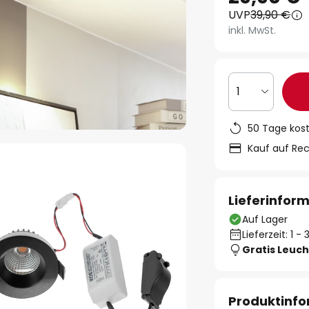
UVP
39,90 €
inkl. MwSt.
1
50 Tage kos
Kauf auf Re
Lieferinfor
Auf Lager
Lieferzeit: 1 
Gratis Leuch
Produktinf