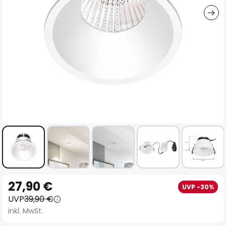
Zum
27,90 €
UVP -30%
Anfang
UVP
39,90 €
der
inkl. MwSt.
Bildgalerie