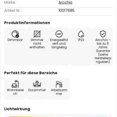
Marke:
Arcchio
Artikel Nr.:
10017685
Produktinformationen
Dimmbar
Dimmer
Energieeffiz
IP23
Arcchio –
nicht
ient und
bis zu 5
enthalten
langlebig
Jahre
Garantie
(siehe
Herstellera
ngaben)
Perfekt für diese Bereiche
Wohnberei
Esszimmer
Arbeitszim
ch
mer
Lichtwirkung