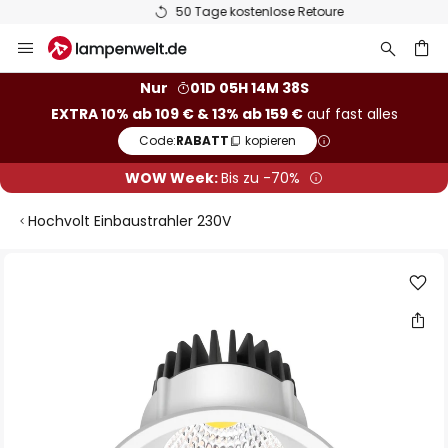
50 Tage kostenlose Retoure
Zum
Inhalt
springen
he
Nur
01D 05H 14M 38S
EXTRA 10% ab 109 € & 13% ab 159 €
auf fast alles
Code:
RABATT
kopieren
WOW Week:
Bis zu -70%
Hochvolt Einbaustrahler 230V
Zum
Ende
der
Bildgalerie
springen