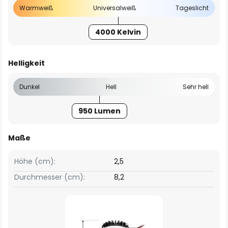
Warmweiß
Universalweiß
Tageslicht
4000 Kelvin
Helligkeit
Dunkel
Hell
Sehr hell
950 Lumen
Maße
Höhe (cm):
2,5
Durchmesser (cm):
8,2