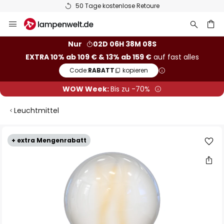
50 Tage kostenlose Retoure
Zum
Inhalt
springen
he
Nur
02D 06H 38M 08S
EXTRA 10% ab 109 € & 13% ab 159 €
auf fast alles
Code:
RABATT
kopieren
WOW Week:
Bis zu -70%
Leuchtmittel
Zum
+ extra Mengenrabatt
Ende
der
Bildgalerie
springen