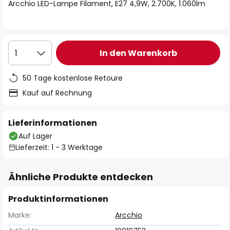
springen
Arcchio LED-Lampe Filament, E27 4,9W, 2.700K, 1.060lm
In den Warenkorb
1
50 Tage kostenlose Retoure
Kauf auf Rechnung
Lieferinformationen
Auf Lager
Lieferzeit: 1 - 3 Werktage
Ähnliche Produkte entdecken
Produktinformationen
Marke:
Arcchio