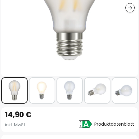
Zum
14,90 €
Anfang
der
Produktdatenblatt
inkl. MwSt.
Bildgalerie