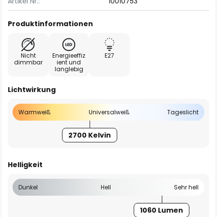
Artikel Nr.:
10010753
Produktinformationen
Nicht
Energieeffiz
E27
dimmbar
ient und
langlebig
Lichtwirkung
Warmweiß
Universalweiß
Tageslicht
2700 Kelvin
Helligkeit
Dunkel
Hell
Sehr hell
1060 Lumen