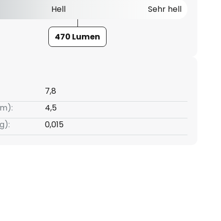
Hell
Sehr hell
470 Lumen
7,8
m):
4,5
g):
0,015