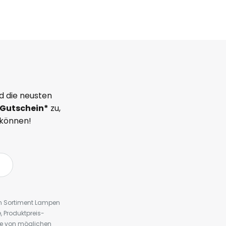
d die neusten
Gutschein*
zu,
 können!
em Sortiment Lampen
 Produktpreis-
te von möglichen