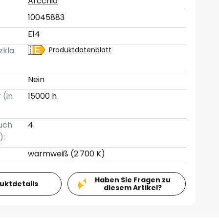
Arcchio
10045883
E14
zkla
Produktdatenblatt
Nein
 (in
15000 h
uch
4
):
warmweiß (2.700 K)
Haben Sie Fragen zu
duktdetails
diesem Artikel?