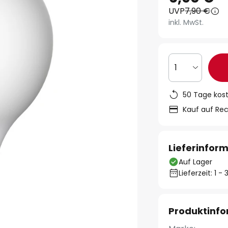
UVP
7,90 €
inkl. MwSt.
1
50 Tage kos
Kauf auf Re
Lieferinfor
Auf Lager
Lieferzeit: 1 
Produktinf