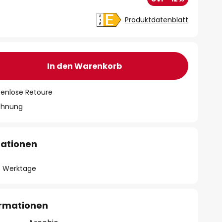
Produktdatenblatt
In den Warenkorb
tenlose Retoure
chnung
mationen
- 3 Werktage
ormationen