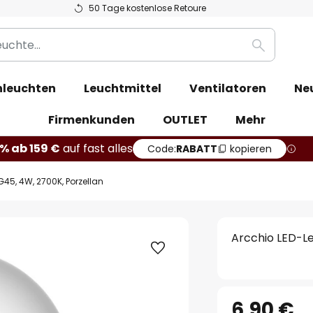
50 Tage kostenlose Retoure
Suche
leuchten
Leuchtmittel
Ventilatoren
Ne
Firmenkunden
OUTLET
Mehr
% ab 159 €
auf fast alles
Code:
RABATT
kopieren
 G45, 4W, 2700K, Porzellan
Arcchio LED-Le
6,90 €