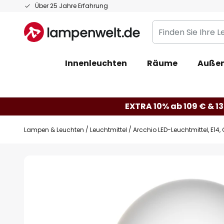
Zum
Über 25 Jahre Erfahrung
Inhalt
Finden
springen
Sie
Ihre
Innenleuchten
Räume
Außen
Leuchte...
EXTRA 10% ab 109 € & 13
Lampen & Leuchten
Leuchtmittel
Arcchio LED-Leuchtmittel, E14,
Zum
Ende
der
Bildgalerie
springen