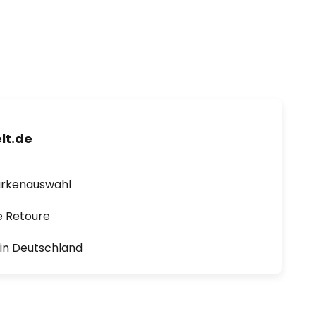
lt.de
arkenauswahl
e Retoure
1 in Deutschland