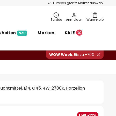
Europas größte Markenauswahl
Service
Anmelden
Warenkorb
uheiten
Marken
SALE
Neu
WOW Week:
Bis zu -70%
uchtmittel, E14, G45, 4W, 2700K, Porzellan
UVP -12%