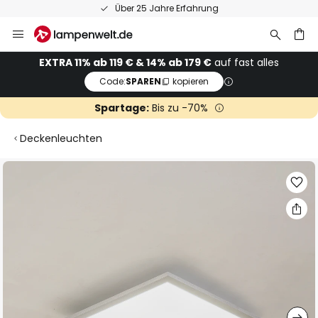
Über 25 Jahre Erfahrung
Zum
Inhalt
springen
he
EXTRA 11% ab 119 € & 14% ab 179 €
auf fast alles
Code:
SPAREN
kopieren
Spartage:
Bis zu -70%
Deckenleuchten
Zum
Ende
der
Bildgalerie
springen