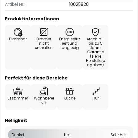
Artikel Nr.:
10025920
Produktinformationen
Dimmbar
Dimmer
Energieeffiz
Arcchio –
nicht
ient und
bis zu 5
enthalten
langlebig
Jahre
Garantie
(siehe
Herstellera
ngaben)
Perfekt für diese Bereiche
Esszimmer
Wohnberei
Küche
Flur
ch
Helligkeit
Dunkel
Hell
Sehr hell