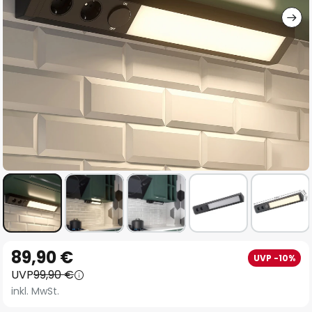
Zum
89,90 €
UVP -10%
Anfang
UVP
99,90 €
der
inkl. MwSt.
Bildgalerie