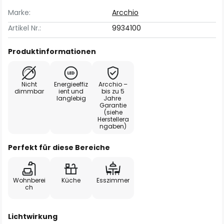
Marke:
Arcchio
Artikel Nr.:
9934100
Produktinformationen
Nicht
Energieeffiz
Arcchio –
dimmbar
ient und
bis zu 5
langlebig
Jahre
Garantie
(siehe
Herstellera
ngaben)
Perfekt für diese Bereiche
Wohnberei
Küche
Esszimmer
ch
Lichtwirkung