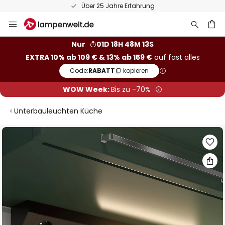
Über 25 Jahre Erfahrung
Zum
Inhalt
springen
he
Nur
01D 18H 48M 12S
EXTRA 10% ab 109 € & 13% ab 159 €
auf fast alles
Code:
RABATT
kopieren
WOW Week:
Bis zu -70%
Unterbauleuchten Küche
Zum
Ende
der
Bildgalerie
springen