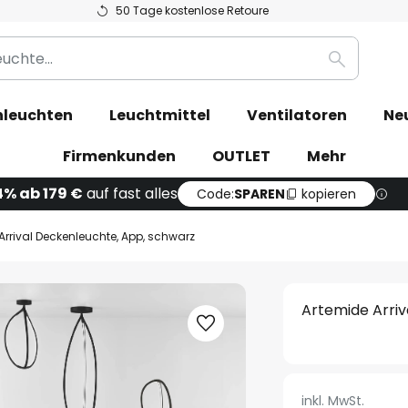
50 Tage kostenlose Retoure
Suche
leuchten
Leuchtmittel
Ventilatoren
Ne
Firmenkunden
OUTLET
Mehr
4% ab 179 €
auf fast alles
Code:
SPAREN
kopieren
Arrival Deckenleuchte, App, schwarz
Artemide Arri
inkl. MwSt.