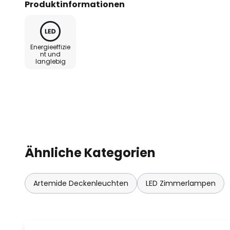
Produktinformationen
Lichtstärke kann extern über ei
(push dim). Es ist aber auch mög
via Bluetooth über das Smartpho
Energieeffizie
Einfach die kostenlose App von 
nt und
langlebig
herunterladen und los geht´s.
Arrival ist eine Kreation des ita
Ludovica und Roberto Palomba, die
betreiben. Für ihre kreativen Des
den Bereichen Architektur, Des
Produktdesign tätig - wurden si
Ähnliche Kategorien
ausgezeichnet, u. A. mit dem Co
Artemide Deckenleuchten
LED Zimmerlampen