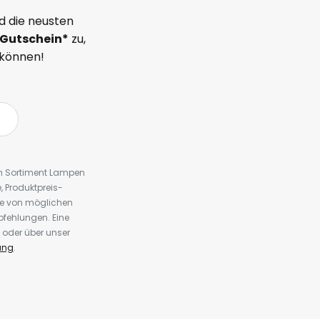
d die neusten
Gutschein*
zu,
 können!
em Sortiment Lampen
 Produktpreis-
te von möglichen
fehlungen. Eine
 oder über unser
ung
.