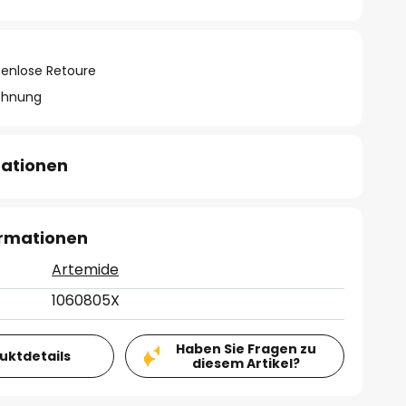
tenlose Retoure
chnung
mationen
ormationen
Artemide
1060805X
Haben Sie Fragen zu
duktdetails
diesem Artikel?