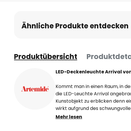
Anfang
der
Bildgalerie
Ähnliche Produkte entdecken
springen
Produktübersicht
Produktdeta
LED-Deckenleuchte Arrival vo
Kommt man in einen Raum, in dem
die LED-Leuchte Arrival angebrac
Kunstobjekt zu erblicken denn e
wirkt aufgrund des schwungvollen
die Beleuchtung eingeschaltet wi
Mehr lesen
der Metallelemente in sanftem 
Umgebung auf angenehm blendfre