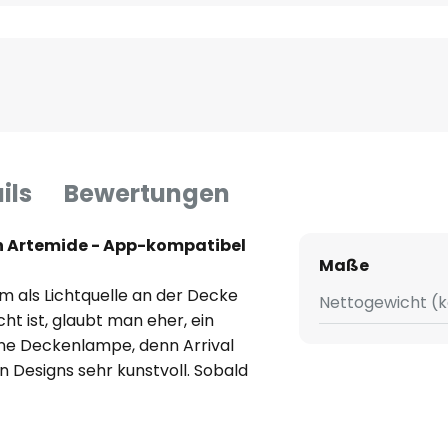
ils
Bewertungen
n Artemide - App-kompatibel
Maße
 als Lichtquelle an der Decke
Nettogewicht (k
ht ist, glaubt man eher, ein
ine Deckenlampe, denn Arrival
 Designs sehr kunstvoll. Sobald
rd, beginnen die LEDs entlang
Warmweiß zu strahlen und die
ie Weise zu erhellen. Die