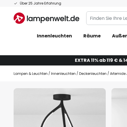
Zum
Über 25 Jahre Erfahrung
Inhalt
Finden
springen
Sie
Ihre
Innenleuchten
Räume
Außen
Leuchte...
EXTRA 11% ab 119 € & 1
Lampen & Leuchten
Innenleuchten
Deckenleuchten
Artemide 
Zum
Ende
der
Bildgalerie
springen