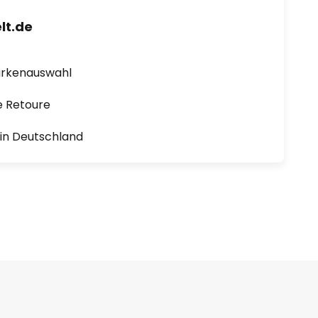
lt.de
arkenauswahl
e Retoure
1 in Deutschland