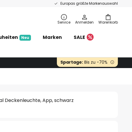
Europas größte Markenauswahl
Service
Anmelden
Warenkorb
uheiten
Marken
SALE
Neu
Spartage:
Bis zu -70%
val Deckenleuchte, App, schwarz