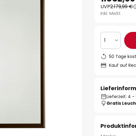
UVP
2.179,99 €
inkl. MwSt.
1
50 Tage kos
Kauf auf Re
Lieferinfor
Lieferzeit: 4
Gratis Leuch
Produktinf