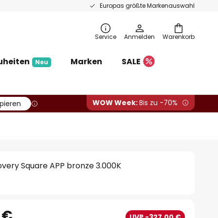
Europas größte Markenauswahl
Service
Anmelden
Warenkorb
uheiten
Marken
SALE
Neu
WOW Week:
Bis zu -70%
pieren
overy Square APP bronze 3.000K
 €
UVP -327,00 €