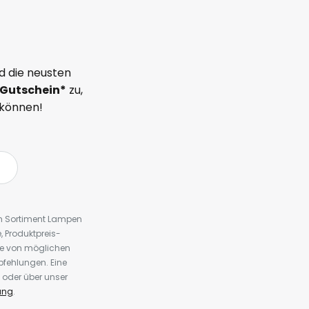
d die neusten
Gutschein*
zu,
 können!
em Sortiment Lampen
 Produktpreis-
te von möglichen
fehlungen. Eine
 oder über unser
ung
.