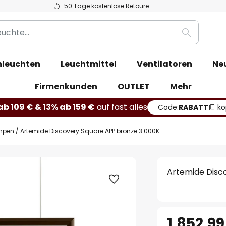
50 Tage kostenlose Retoure
Suche
leuchten
Leuchtmittel
Ventilatoren
Ne
Firmenkunden
OUTLET
Mehr
b 109 € & 13% ab 159 €
auf fast alles
Code:
RABATT
ko
mpen
Artemide Discovery Square APP bronze 3.000K
Artemide Disc
1.852,99