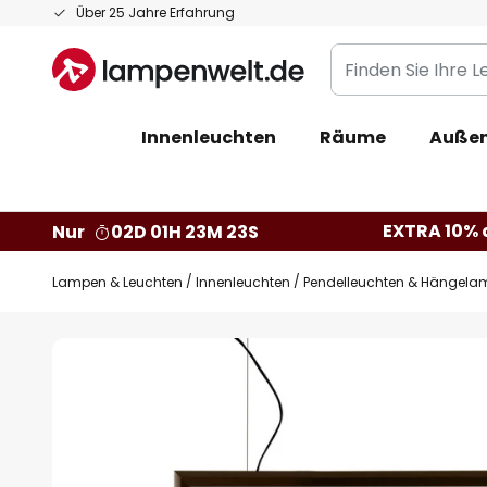
Zum
Über 25 Jahre Erfahrung
Inhalt
Finden
springen
Sie
Ihre
Innenleuchten
Räume
Außen
Leuchte...
EXTRA 10% a
Nur
02D 01H 23M 22S
Lampen & Leuchten
Innenleuchten
Pendelleuchten & Hängela
Zum
Ende
der
Bildgalerie
springen