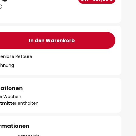
In den Warenkorb
tenlose Retoure
chnung
mationen
 - 5 Wochen
tmittel
enthalten
ormationen