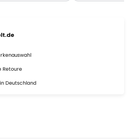
lt.de
arkenauswahl
e Retoure
1 in Deutschland