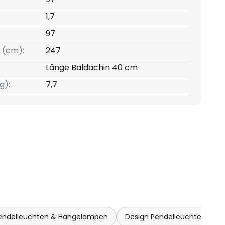
1,7
97
 (cm):
247
Länge Baldachin 40 cm
g):
7,7
endelleuchten & Hängelampen
Design Pendelleuchten & 