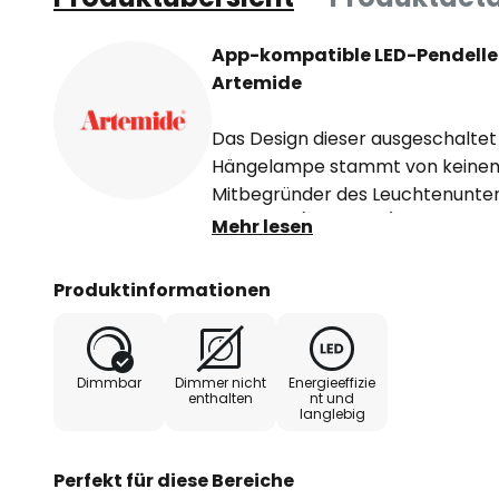
App-kompatible LED-Pendelle
Artemide
Das Design dieser ausgeschaltet
Hängelampe stammt von keinem
Mitbegründer des Leuchtenunte
Gismondi (1931-2020). Der studie
Mehr lesen
Raumfahrttechniker widmete sic
der Entwicklung und Produktion 
Produktinformationen
Sergio Mazza den Grundstein für
die inzwischen weltweit agiert und
hochwertigen Design-Produkte 
Dimmbar
Dimmer nicht
Energieeffizie
enthalten
nt und
langlebig
Das Besondere an Discovery Squa
ungewöhnliche Design, bei dem de
bestehend aus einem schmalen
Perfekt für diese Bereiche