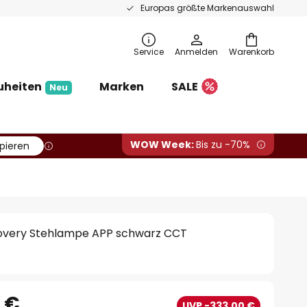
Europas größte Markenauswahl
Service
Anmelden
Warenkorb
uheiten
Marken
SALE
Neu
WOW Week:
Bis zu -70%
pieren
overy Stehlampe APP schwarz CCT
0 €
UVP -333,00 €