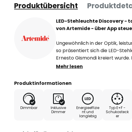
Produktübersicht
Produktdeta
LED-Stehleuchte Discovery - 
von Artemide - über App steu
Ungewöhnlich in der Optik, leist
so präsentiert sich die LED-Steh
Ernesto Gismondi kreiert wurde. I
rechteckig gestaltet und von e
Mehr lesen
Aluminiumrahmen eingefasst, in 
Lichttechnologie verbaut wurde, d
Produktinformationen
dem Rahmen verbaut und fluten d
So entsteht gleichzeitig eine dire
Lichtabgabe, die für eine wohlig
Dimmbar
Inklusive
Energieeffizie
Typ E+F -
Dimmer
nt und
Schukosteck
langlebig
er
Für diese Stehleuchte kann die 
des Herstellers Artemide genutzt 
Android als auch für iOS erhältlic