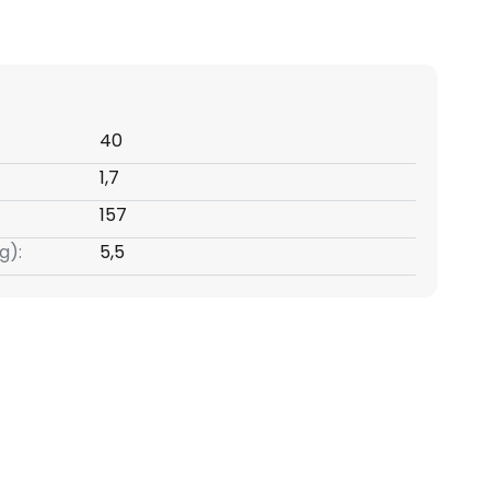
40
1,7
157
g):
5,5