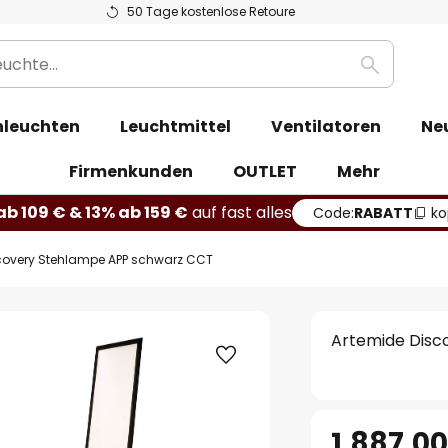
50 Tage kostenlose Retoure
Suche
leuchten
Leuchtmittel
Ventilatoren
Ne
Firmenkunden
OUTLET
Mehr
b 109 € & 13% ab 159 €
auf fast alles
Code:
RABATT
ko
covery Stehlampe APP schwarz CCT
Artemide Disc
1.887,0