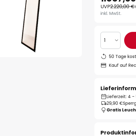
UVP
2.220,00 €
inkl. MwSt.
1
50 Tage kos
Kauf auf Re
Lieferinfor
Lieferzeit: 4
29,90 €
Sperrg
Gratis Leuch
Produktinf