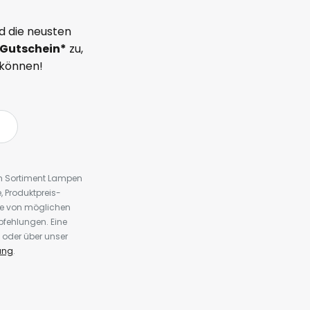
d die neusten
Gutschein*
zu,
 können!
em Sortiment Lampen
 Produktpreis-
te von möglichen
fehlungen. Eine
 oder über unser
ung
.