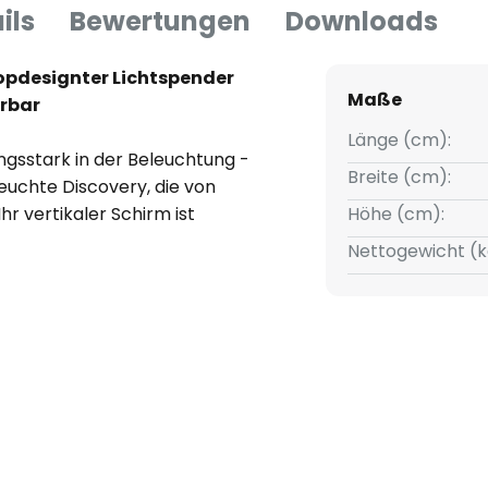
ils
Bewertungen
Downloads
topdesignter Lichtspender
Maße
erbar
Länge (cm):
ungsstark in der Beleuchtung -
Breite (cm):
leuchte Discovery, die von
hr vertikaler Schirm ist
Höhe (cm):
inem schmalen
Nettogewicht (k
dem die innovative Edgelight-
. h., die LEDs sind rundherum in
en Diffusor mit hellem Licht.
kte sowie indirekte
es Ambiente sorgt.
kostenlos herunterladbare App
werden. Sie ist sowohl für
h und funktioniert via Bluetooth.