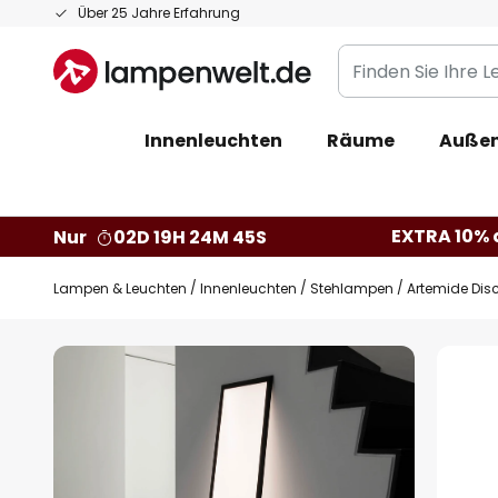
Zum
Über 25 Jahre Erfahrung
Inhalt
Finden
springen
Sie
Ihre
Innenleuchten
Räume
Außen
Leuchte...
EXTRA 10% a
Nur
02D 19H 24M 44S
Lampen & Leuchten
Innenleuchten
Stehlampen
Artemide Dis
Zum
Ende
der
Bildgalerie
springen