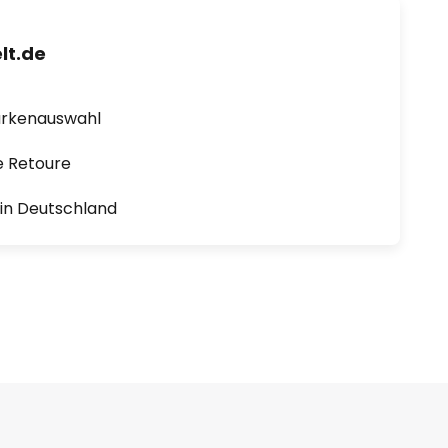
lt.de
arkenauswahl
e Retoure
1 in Deutschland