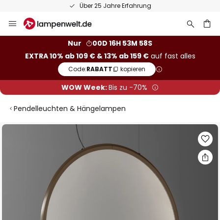
Über 25 Jahre Erfahrung
Zum
Inhalt
springen
he
Nur
00D 16H 53M 57S
EXTRA 10% ab 109 € & 13% ab 159 €
auf fast alles
Code:
RABATT
kopieren
WOW Week:
Bis zu -70%
Pendelleuchten & Hängelampen
Zum
Ende
der
Bildgalerie
springen