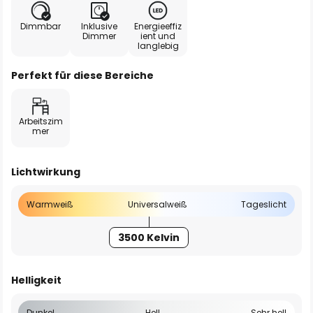
Dimmbar
Inklusive
Energieeffiz
Dimmer
ient und
langlebig
Perfekt für diese Bereiche
Arbeitszim
mer
Lichtwirkung
Warmweiß
Universalweiß
Tageslicht
3500 Kelvin
Helligkeit
Dunkel
Hell
Sehr hell