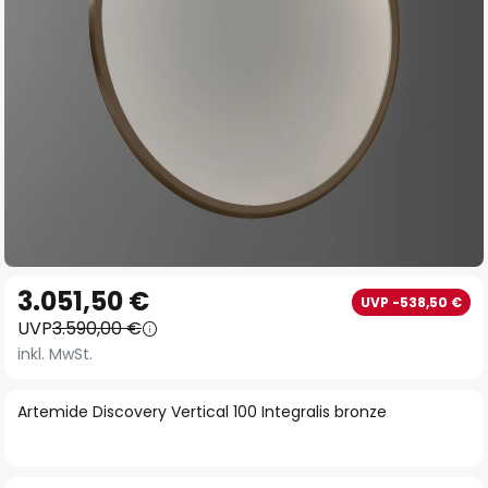
Zum
3.051,50 €
UVP -538,50 €
Anfang
UVP
3.590,00 €
der
inkl. MwSt.
Bildgalerie
springen
Artemide Discovery Vertical 100 Integralis bronze