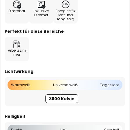
Dimmbar
Inklusive
Energieeffiz
Dimmer
ient und
langlebig
Perfekt für diese Bereiche
Arbeitszim
mer
Lichtwirkung
Warmweiß
Universalweiß
Tageslicht
3500 Kelvin
Helligkeit
Dunkel
Hell
Sehr hell