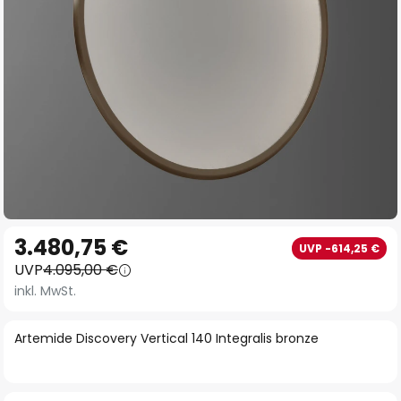
Zum
3.480,75 €
UVP -614,25 €
Anfang
UVP
4.095,00 €
der
inkl. MwSt.
Bildgalerie
springen
Artemide Discovery Vertical 140 Integralis bronze