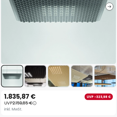
Zum
1.835,87 €
UVP -323,98 €
Anfang
UVP
2.159,85 €
der
inkl. MwSt.
Bildgalerie