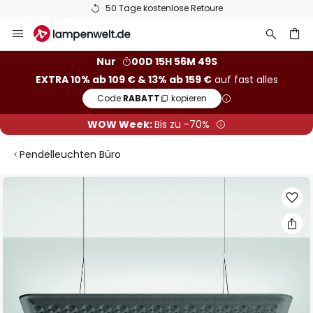
50 Tage kostenlose Retoure
Zum
Inhalt
springen
he
Nur
00D 15H 56M 48S
EXTRA 10% ab 109 € & 13% ab 159 €
auf fast alles
Code:
RABATT
kopieren
WOW Week:
Bis zu -70%
Pendelleuchten Büro
Zum
Ende
der
Bildgalerie
springen