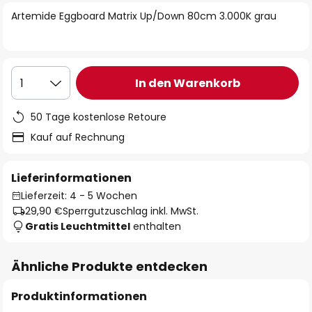
springen
Artemide Eggboard Matrix Up/Down 80cm 3.000K grau
In den Warenkorb
1
50 Tage kostenlose Retoure
Kauf auf Rechnung
Lieferinformationen
Lieferzeit: 4 - 5 Wochen
29,90 €
Sperrgutzuschlag inkl. MwSt.
Gratis Leuchtmittel
enthalten
Ähnliche Produkte entdecken
Produktinformationen