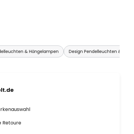
delleuchten & Hängelampen
Design Pendelleuchten & Hän
lt.de
arkenauswahl
e Retoure