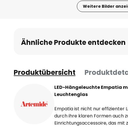
Weitere Bilder anze
Zum
Anfang
der
Bildgalerie
Ähnliche Produkte entdecken
springen
Produktübersicht
Produktdeta
LED-Hängeleuchte Empatia m
Leuchtenglas
Empatia ist nicht nur effizienter
durch ihre klaren Formen auch zu
Einrichtungsaccessoire, das mit 