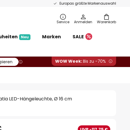
Europas größte Markenauswahl
Service
Anmelden
Warenkorb
uheiten
Marken
SALE
Neu
WOW Week:
Bis zu -70%
pieren
tia LED-Hängeleuchte, Ø 16 cm
€
UVP -117,75 €