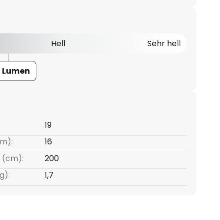
Hell
Sehr hell
7 Lumen
19
m):
16
 (cm):
200
g):
1,7