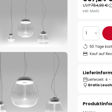
UVP
784,99 €
inkl. MwSt.
1
50 Tage kos
Kauf auf Re
Lieferinfor
Lieferzeit: 4
Gratis Leuch
Produktinf