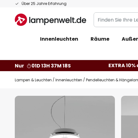
Zum
Über 25 Jahre Erfahrung
Inhalt
Finden
springen
Sie
Ihre
Innenleuchten
Räume
Außen
Leuchte...
EXTRA 10% a
Nur
01D 13H 37M 17S
Lampen & Leuchten
Innenleuchten
Pendelleuchten & Hängela
Zum
Ende
der
Bildgalerie
springen