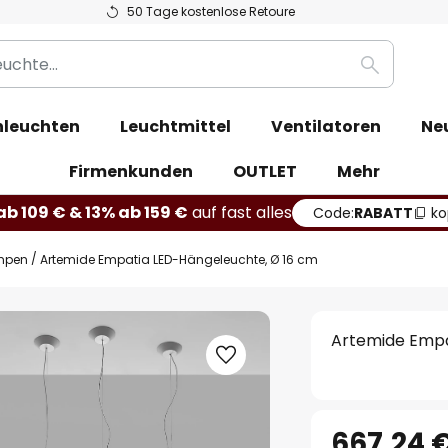
50 Tage kostenlose Retoure
Suche
leuchten
Leuchtmittel
Ventilatoren
Ne
Firmenkunden
OUTLET
Mehr
b 109 € & 13% ab 159 €
auf fast alles
Code:
RABATT
ko
mpen
Artemide Empatia LED-Hängeleuchte, Ø 16 cm
Artemide Empa
667,24 