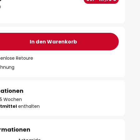
In den Warenkorb
tenlose Retoure
chnung
mationen
 - 5 Wochen
tmittel
enthalten
ormationen