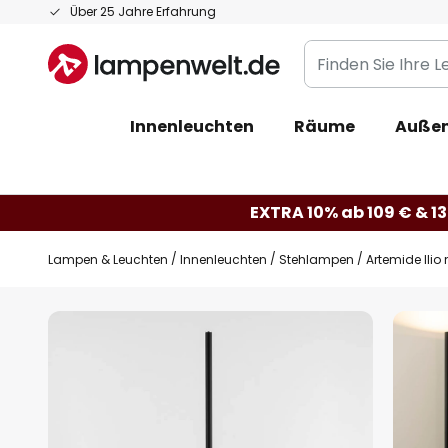
Zum
Über 25 Jahre Erfahrung
Inhalt
Finden
springen
Sie
Ihre
Innenleuchten
Räume
Außen
Leuchte...
EXTRA 10% ab 109 € & 13
Lampen & Leuchten
Innenleuchten
Stehlampen
Artemide Ilio
Zum
Ende
der
Bildgalerie
springen