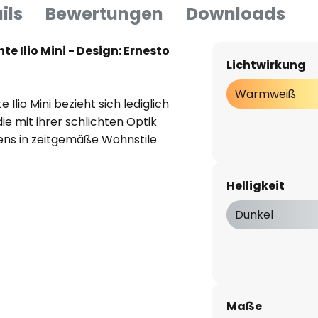
ils
Bewertungen
Downloads
 Ilio Mini - Design: Ernesto
Lichtwirkung
Warmweiß
Ilio Mini bezieht sich lediglich
ie mit ihrer schlichten Optik
ens in zeitgemäße Wohnstile
gesehen kann sich Ilio Mini
 mit einer leistungsstarken,
Helligkeit
uelle ausgestattet, die ihr
gibt und eine sehr gemütliche
Dunkel
croswitch-Dimmer, mit dem sich
Stehleuchte kann aber auch über
pp von Artemide via Bluetooth
Maße
ie App ist für Android und iOS