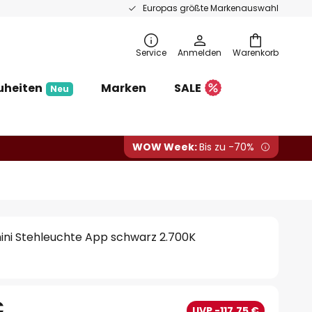
Europas größte Markenauswahl
Service
Anmelden
Warenkorb
uheiten
Marken
SALE
Neu
WOW Week:
Bis zu -70%
mini Stehleuchte App schwarz 2.700K
€
UVP -117,75 €