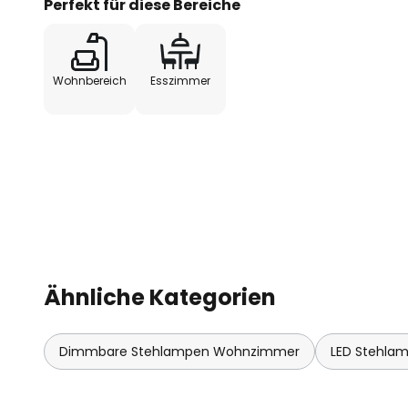
Perfekt für diese Bereiche
verfügbar.
Ernesto Gismondi (1931-2020) wa
Wohnbereich
Esszimmer
1960 bestehenden Leuchtenfirma 
Luftfahrt- und Raumfahrttechnik
Beginn der 1960er-Jahre der Ent
Leuchten.
Ähnliche Kategorien
Dimmbare Stehlampen Wohnzimmer
LED Stehla