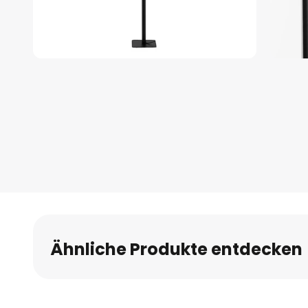
Zum
Anfang
der
Bildgalerie
springen
Ähnliche Produkte entdecken