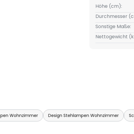
Höhe (cm):
Durchmesser (c
r der Mitbegründer der seit
Sonstige Maße:
Artemide. Er studierte
Nettogewicht (k
 und widmete sich seit dem
wicklung und Produktion von
mpen Wohnzimmer
Design Stehlampen Wohnzimmer
S