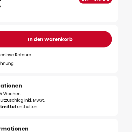
In den Warenkorb
tenlose Retoure
chnung
mationen
 - 5 Wochen
utzuschlag inkl. MwSt.
tmittel
enthalten
ormationen