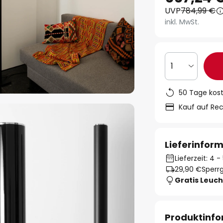
UVP
784,99 €
inkl. MwSt.
1
50 Tage kos
Kauf auf Re
Lieferinfor
Lieferzeit: 4
29,90 €
Sperrg
Gratis Leuch
Produktinf