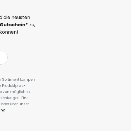
d die neusten
Gutschein*
zu,
 können!
em Sortiment Lampen
 Produktpreis-
te von möglichen
fehlungen. Eine
 oder über unser
ung
.