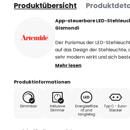
Produktübersicht
Produktdeta
App-steuerbare LED-Stehleuchte
Gismondi
Der Purismus der LED-Stehleuchte 
auf das Design der Stehleuchte, d
sehr modern wirkt und sich best
integrieren lässt. Lichttechnisch 
Mehr lesen
sehen lassen. Die Stehleuchte ist
warmweiß strahlenden LED-Lichtq
Produktinformationen
sanftes, helles Licht indirekt ab
Atmosphäre bewirkt.
Dimmbar
Inklusive
Energieeffizie
Typ C - Euro-
Illio Mini verfügt über einen Mi
Dimmer
nt und
Stecker
langlebig
die Helligkeit regeln lässt. Die 
die kostenlos herunterladbare A
gesteuert und gedimmt werden. D