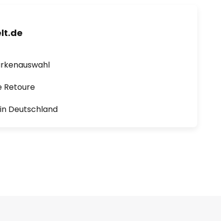
lt.de
arkenauswahl
e Retoure
1 in Deutschland