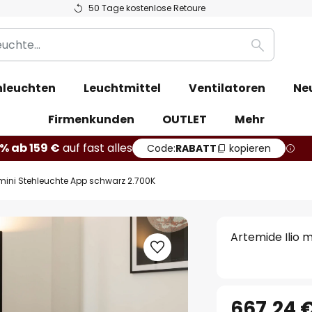
50 Tage kostenlose Retoure
Suche
leuchten
Leuchtmittel
Ventilatoren
Ne
Firmenkunden
OUTLET
Mehr
% ab 159 €
auf fast alles
Code:
RABATT
kopieren
 mini Stehleuchte App schwarz 2.700K
Artemide Ilio 
667,24 