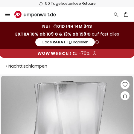
50 Tage kostenlose Retoure
Zum
Inhalt
springen
he
Nur
01D 14H 14M 33S
EXTRA 10% ab 109 € & 13% ab 159 €
auf fast alles
Code:
RABATT
kopieren
WOW Week:
Bis zu -70%
Nachttischlampen
Zum
Ende
der
Bildgalerie
springen