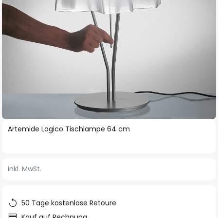
Zum
Artemide Logico Tischlampe 64 cm
Anfang
der
Bildgalerie
inkl. MwSt.
springen
50 Tage kostenlose Retoure
Kauf auf Rechnung