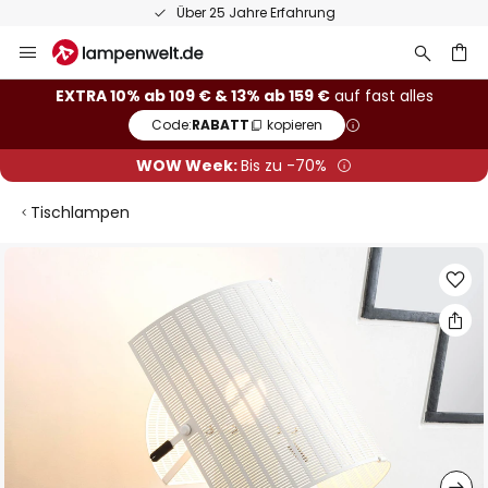
Über 25 Jahre Erfahrung
Zum
Inhalt
springen
he
EXTRA 10% ab 109 € & 13% ab 159 €
auf fast alles
Code:
RABATT
kopieren
WOW Week:
Bis zu -70%
Tischlampen
Zum
Ende
der
Bildgalerie
springen